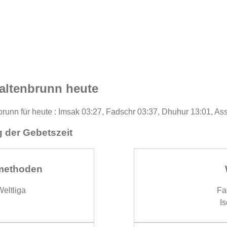
altenbrunn heute
runn für heute : Imsak 03:27, Fadschr 03:37, Dhuhur 13:01, As
 der Gebetszeit
methoden
eltliga
Fa
Is