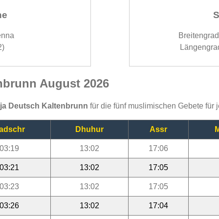
ne
S
enna
Breitengra
2)
Längengra
enbrunn August 2026
ija Deutsch Kaltenbrunn
für die fünf muslimischen Gebete für
adschr
Dhuhur
Assr
M
03:19
13:02
17:06
03:21
13:02
17:05
03:23
13:02
17:05
03:26
13:02
17:04