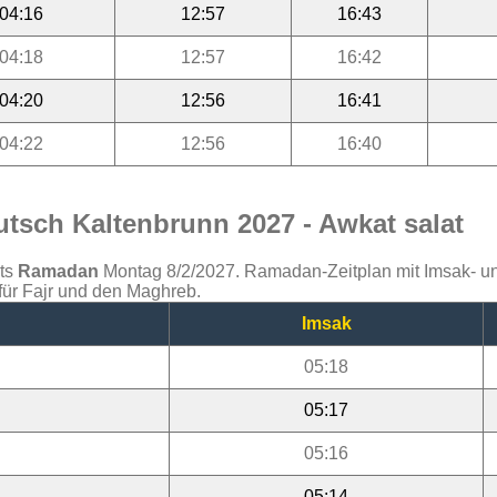
04:16
12:57
16:43
04:18
12:57
16:42
04:20
12:56
16:41
04:22
12:56
16:40
tsch Kaltenbrunn 2027 - Awkat salat
ats
Ramadan
Montag 8/2/2027. Ramadan-Zeitplan mit Imsak- und 
für Fajr und den Maghreb.
Imsak
05:18
05:17
05:16
05:14