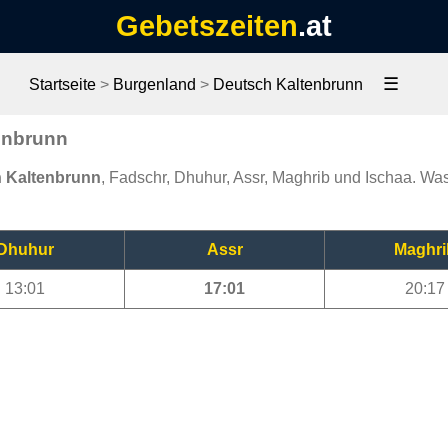
Gebetszeiten
.at
☰
Startseite
>
Burgenland
>
Deutsch Kaltenbrunn
enbrunn
h Kaltenbrunn
, Fadschr, Dhuhur, Assr, Maghrib und Ischaa. Was
Dhuhur
Assr
Maghri
13:01
17:01
20:17