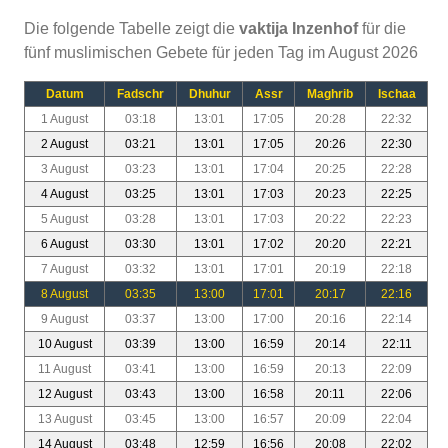
Die folgende Tabelle zeigt die
vaktija Inzenhof
für die
fünf muslimischen Gebete für jeden Tag im August 2026
Datum
Fadschr
Dhuhur
Assr
Maghrib
Ischaa
1 August
03:18
13:01
17:05
20:28
22:32
2 August
03:21
13:01
17:05
20:26
22:30
3 August
03:23
13:01
17:04
20:25
22:28
4 August
03:25
13:01
17:03
20:23
22:25
5 August
03:28
13:01
17:03
20:22
22:23
6 August
03:30
13:01
17:02
20:20
22:21
7 August
03:32
13:01
17:01
20:19
22:18
8 August
03:35
13:00
17:01
20:17
22:16
9 August
03:37
13:00
17:00
20:16
22:14
10 August
03:39
13:00
16:59
20:14
22:11
11 August
03:41
13:00
16:59
20:13
22:09
12 August
03:43
13:00
16:58
20:11
22:06
13 August
03:45
13:00
16:57
20:09
22:04
14 August
03:48
12:59
16:56
20:08
22:02