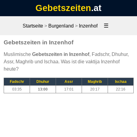
Gebetszeiten
.at
☰
Startseite
>
Burgenland
>
Inzenhof
Gebetszeiten in Inzenhof
Muslimische
Gebetszeiten in Inzenhof
, Fadschr, Dhuhur,
Assr, Maghrib und Ischaa. Was ist die vaktija Inzenhof
heute?
Fadschr
Dhuhur
Assr
Maghrib
Ischaa
03:35
13:00
17:01
20:17
22:16