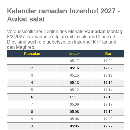
Kalender ramadan Inzenhof 2027 -
Awkat salat
Voraussichtlicher Beginn des Monats
Ramadan
Montag
8/2/2027. Ramadan-Zeitplan mit Imsak- und Iftar-Zeit.
Dies sind auch die gebetszeiten Inzenhof für Fajr und
den Maghreb.
Ramadan
Imsak
Iftar
1
05:17
17:08
2
05:16
17:09
3
05:15
17:11
4
05:13
17:12
5
05:12
17:14
6
05:11
17:15
7
05:09
17:17
8
05:08
17:19
9
05:06
17:20
10
05:05
17:22