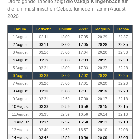
Die folgende Tabelle zeigt die
vaktija Klingenbach
für
die fünf muslimischen Gebete für jeden Tag im August
2026
Datum
Fadschr
Dhuhur
Assr
Maghrib
Ischaa
1 August
03:11
13:00
17:05
20:29
22:37
2 August
03:14
13:00
17:05
20:28
22:35
3 August
03:16
13:00
17:04
20:26
22:33
4 August
03:19
13:00
17:03
20:25
22:30
5 August
03:21
13:00
17:03
20:23
22:28
6 August
03:23
13:00
17:02
20:22
22:25
7 August
03:26
13:00
17:01
20:20
22:23
8 August
03:28
13:00
17:01
20:19
22:20
9 August
03:31
12:59
17:00
20:17
22:18
10 August
03:33
12:59
16:59
20:15
22:15
11 August
03:35
12:59
16:58
20:14
22:13
12 August
03:37
12:59
16:58
20:12
22:10
13 August
03:40
12:59
16:57
20:10
22:08
14 August
03:42
12:59
16:56
20:09
22:05