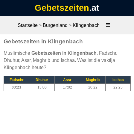
Gebetszeiten
.at
☰
Startseite
>
Burgenland
>
Klingenbach
Gebetszeiten in Klingenbach
Muslimische
Gebetszeiten in Klingenbach
, Fadschr,
Dhuhur, Assr, Maghrib und Ischaa. Was ist die vaktija
Klingenbach heute?
Fadschr
Dhuhur
Assr
Maghrib
Ischaa
03:23
13:00
17:02
20:22
22:25