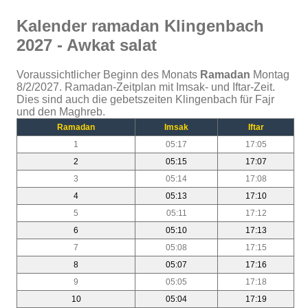
Kalender ramadan Klingenbach
2027 - Awkat salat
Voraussichtlicher Beginn des Monats
Ramadan
Montag
8/2/2027. Ramadan-Zeitplan mit Imsak- und Iftar-Zeit.
Dies sind auch die gebetszeiten Klingenbach für Fajr
und den Maghreb.
Ramadan
Imsak
Iftar
1
05:17
17:05
2
05:15
17:07
3
05:14
17:08
4
05:13
17:10
5
05:11
17:12
6
05:10
17:13
7
05:08
17:15
8
05:07
17:16
9
05:05
17:18
10
05:04
17:19