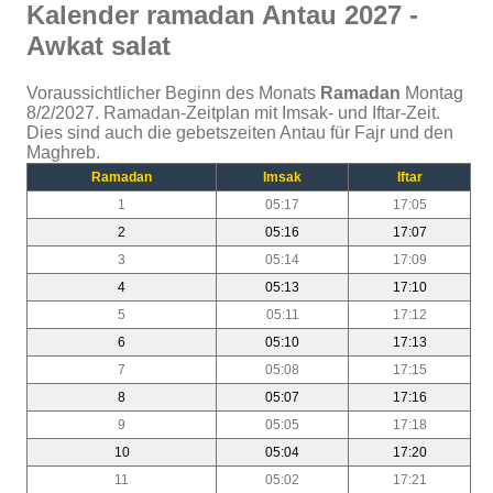
Kalender ramadan Antau 2027 -
Awkat salat
Voraussichtlicher Beginn des Monats
Ramadan
Montag
8/2/2027. Ramadan-Zeitplan mit Imsak- und Iftar-Zeit.
Dies sind auch die gebetszeiten Antau für Fajr und den
Maghreb.
Ramadan
Imsak
Iftar
1
05:17
17:05
2
05:16
17:07
3
05:14
17:09
4
05:13
17:10
5
05:11
17:12
6
05:10
17:13
7
05:08
17:15
8
05:07
17:16
9
05:05
17:18
10
05:04
17:20
11
05:02
17:21