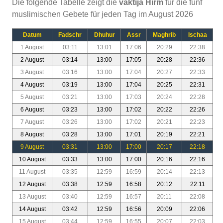
Die folgende Tabelle zeigt die
vaktija Hirm
für die fünf
muslimischen Gebete für jeden Tag im August 2026
Datum
Fadschr
Dhuhur
Assr
Maghrib
Ischaa
1 August
03:11
13:01
17:06
20:29
22:38
2 August
03:14
13:00
17:05
20:28
22:36
3 August
03:16
13:00
17:04
20:27
22:33
4 August
03:19
13:00
17:04
20:25
22:31
5 August
03:21
13:00
17:03
20:24
22:28
6 August
03:23
13:00
17:02
20:22
22:26
7 August
03:26
13:00
17:02
20:21
22:23
8 August
03:28
13:00
17:01
20:19
22:21
9 August
03:31
13:00
17:00
20:17
22:18
10 August
03:33
13:00
17:00
20:16
22:16
11 August
03:35
12:59
16:59
20:14
22:13
12 August
03:38
12:59
16:58
20:12
22:11
13 August
03:40
12:59
16:57
20:11
22:08
14 August
03:42
12:59
16:56
20:09
22:06
15 August
03:44
12:59
16:55
20:07
22:03