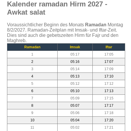
Kalender ramadan Hirm 2027 -
Awkat salat
Voraussichtlicher Beginn des Monats
Ramadan
Montag
8/2/2027. Ramadan-Zeitplan mit Imsak- und Iftar-Zeit.
Dies sind auch die gebetszeiten Hirm für Fajr und den
Maghreb.
Ramadan
Imsak
Iftar
1
05:17
17:05
2
05:16
17:07
3
05:14
17:09
4
05:13
17:10
5
05:12
17:12
6
05:10
17:13
7
05:09
17:15
8
05:07
17:17
9
05:06
17:18
10
05:04
17:20
11
05:02
17:21