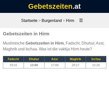
Gebetszeiten
.at
☰
Startseite
>
Burgenland
>
Hirm
Gebetszeiten in Hirm
Muslimische
Gebetszeiten in Hirm
, Fadschr, Dhuhur, Assr,
Maghrib und Ischaa. Was ist die vaktija Hirm heute?
Fadschr
Dhuhur
Assr
Maghrib
Ischaa
03:31
13:00
17:00
20:17
22:18