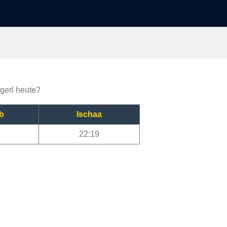
igerl heute?
b
Ischaa
22:19