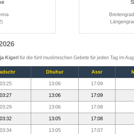
ne
S
enna
Breitengra
2)
Längengra
 2026
ja Kigerl
für die fünf muslimischen Gebete für jeden Tag im Au
adschr
Dhuhur
Assr
M
03:25
13:06
17:09
03:27
13:06
17:09
03:29
13:06
17:08
03:32
13:05
17:08
03:34
13:05
17:07