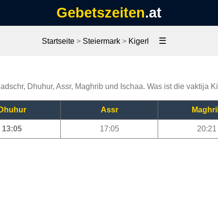
Gebetszeiten
.at
☰
Startseite
>
Steiermark
>
Kigerl
Fadschr, Dhuhur, Assr, Maghrib und Ischaa. Was ist die vaktija K
Dhuhur
Assr
Maghri
13:05
17:05
20:21