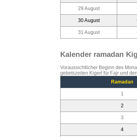
29 August
30 August
31 August
Kalender ramadan Kige
Voraussichtlicher Beginn des Mon
gebetszeiten Kigerl für Fajr und d
Ramadan
1
2
3
4