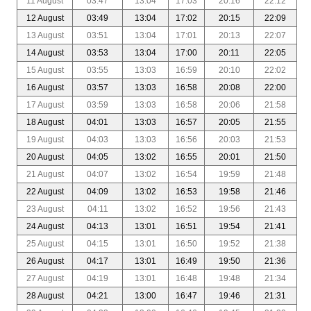
11 August
03:47
13:04
17:03
20:16
22:12
12 August
03:49
13:04
17:02
20:15
22:09
13 August
03:51
13:04
17:01
20:13
22:07
14 August
03:53
13:04
17:00
20:11
22:05
15 August
03:55
13:03
16:59
20:10
22:02
16 August
03:57
13:03
16:58
20:08
22:00
17 August
03:59
13:03
16:58
20:06
21:58
18 August
04:01
13:03
16:57
20:05
21:55
19 August
04:03
13:03
16:56
20:03
21:53
20 August
04:05
13:02
16:55
20:01
21:50
21 August
04:07
13:02
16:54
19:59
21:48
22 August
04:09
13:02
16:53
19:58
21:46
23 August
04:11
13:02
16:52
19:56
21:43
24 August
04:13
13:01
16:51
19:54
21:41
25 August
04:15
13:01
16:50
19:52
21:38
26 August
04:17
13:01
16:49
19:50
21:36
27 August
04:19
13:01
16:48
19:48
21:34
28 August
04:21
13:00
16:47
19:46
21:31