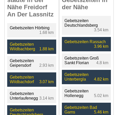
Nähe Freidorf
der Nähe
An Der Lassnitz
Gebetszeiten
Deutschlandsberg
Gebetszeiten Hörbing
3.54 km
1.68 km
Gebetszeiten Rassach
Gebetszeiten
3.96 km
Wildbachberg
1.88 km
Gebetszeiten Groß
Gebetszeiten
Sankt Florian
4.8 km
Geipersdorf
2.93 km
Gebetszeiten
Gebetszeiten
Unterbergla
4.82 km
Wildbachdorf
3.07 km
Gebetszeiten
Gebetszeiten
Hollenegg
5.02 km
Unterlaufenegg
3.14 km
Gebetszeiten Bad
Gebetszeiten
Gams
5.46 km
Deutschlandsberg