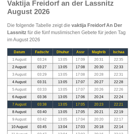
Vaktija Freidorf an der Lassnitz
August 2026
Die folgende Tabelle zeigt die
vaktija Freidorf An Der
Lassnitz
für die fünf muslimischen Gebete für jeden Tag
im August 2026
Datum
Fadschr
Dhuhur
Assr
Maghrib
Ischaa
1 August
03:24
13:05
17:09
20:31
22:35
2 August
03:27
13:05
17:08
20:30
22:33
3 August
03:29
13:05
17:08
20:28
22:31
4 August
03:31
13:05
17:07
20:27
22:28
5 August
03:33
13:05
17:07
20:26
22:26
6 August
03:36
13:05
17:06
20:24
22:24
7 August
03:38
13:05
17:05
20:23
22:21
8 August
03:40
13:05
17:05
20:21
22:19
9 August
03:42
13:05
17:04
20:20
22:17
10 August
03:45
13:04
17:03
20:18
22:14