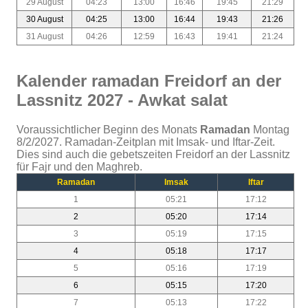
29 August
04:23
13:00
16:46
19:45
21:29
30 August
04:25
13:00
16:44
19:43
21:26
31 August
04:26
12:59
16:43
19:41
21:24
Kalender ramadan Freidorf an der
Lassnitz 2027 - Awkat salat
Voraussichtlicher Beginn des Monats
Ramadan
Montag
8/2/2027. Ramadan-Zeitplan mit Imsak- und Iftar-Zeit.
Dies sind auch die gebetszeiten Freidorf an der Lassnitz
für Fajr und den Maghreb.
Ramadan
Imsak
Iftar
1
05:21
17:12
2
05:20
17:14
3
05:19
17:15
4
05:18
17:17
5
05:16
17:19
6
05:15
17:20
7
05:13
17:22