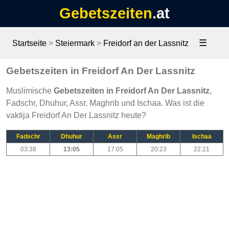
Gebetszeiten
.at
☰
Startseite
>
Steiermark
>
Freidorf an der Lassnitz
Gebetszeiten in Freidorf An Der Lassnitz
Muslimische
Gebetszeiten in Freidorf An Der Lassnitz
,
Fadschr, Dhuhur, Assr, Maghrib und Ischaa. Was ist die
vaktija Freidorf An Der Lassnitz heute?
Fadschr
Dhuhur
Assr
Maghrib
Ischaa
03:38
13:05
17:05
20:23
22:21