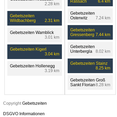
Rassach
6.4 km
2.28 km
Gebetszeiten
Gebetszeiten
Osterwitz
7.24 km
Wildbachberg
2.31 km
Gebetszeiten
Gebetszeiten Warnblick
Gressenberg
7.44 km
3.01 km
Gebetszeiten
Gebetszeiten Kigerl
Unterbergla
8.02 km
3.04 km
Gebetszeiten Stainz
Gebetszeiten Hollenegg
8.25 km
3.19 km
Gebetszeiten Groß
Sankt Florian
8.28 km
Copyright
Gebetszeiten
DSGVO Informationen