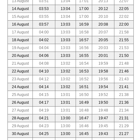
13 August
03:51
13:04
17:01
20:13
22:07
14 August
03:53
13:04
17:00
20:12
22:05
15 August
03:55
13:04
17:00
20:10
22:02
16 August
03:57
13:03
16:59
20:08
22:00
17 August
04:00
13:03
16:58
20:07
21:58
18 August
04:02
13:03
16:57
20:05
21:55
19 August
04:04
13:03
16:56
20:03
21:53
20 August
04:06
13:03
16:55
20:01
21:50
21 August
04:08
13:02
16:54
19:59
21:48
22 August
04:10
13:02
16:53
19:58
21:46
23 August
04:12
13:02
16:52
19:56
21:43
24 August
04:14
13:02
16:51
19:54
21:41
25 August
04:15
13:01
16:50
19:52
21:38
26 August
04:17
13:01
16:49
19:50
21:36
27 August
04:19
13:01
16:48
19:48
21:34
28 August
04:21
13:00
16:47
19:47
21:31
29 August
04:23
13:00
16:46
19:45
21:29
30 August
04:25
13:00
16:45
19:43
21:27