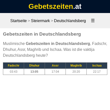
Gebetszeiten
.at
☰
Startseite
>
Steiermark
>
Deutschlandsberg
Gebetszeiten in Deutschlandsberg
Muslimische
Gebetszeiten in Deutschlandsberg
, Fadschr,
Dhuhur, Assr, Maghrib und Ischaa. Was ist die vaktija
Deutschlandsberg heute?
Fadschr
Dhuhur
Assr
Maghrib
Ischaa
03:43
13:05
17:04
20:20
22:17