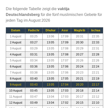
Die folgende Tabelle zeigt die
vaktija
Deutschlandsberg
für die fünf muslimischen Gebete für
jeden Tag im August 2026
Datum
Fadschr
Dhuhur
Assr
Maghrib
Ischaa
1 August
03:25
13:06
17:09
20:31
22:35
2 August
03:27
13:05
17:09
20:30
22:33
3 August
03:29
13:05
17:08
20:29
22:31
4 August
03:31
13:05
17:08
20:27
22:28
5 August
03:34
13:05
17:07
20:26
22:26
6 August
03:36
13:05
17:06
20:24
22:24
7 August
03:38
13:05
17:06
20:23
22:21
8 August
03:40
13:05
17:05
20:21
22:19
9 August
03:43
13:05
17:04
20:20
22:17
10 August
03:45
13:05
17:03
20:18
22:14
11 August
03:47
13:04
17:03
20:17
22:12
12 August
03:49
13:04
17:02
20:15
22:10