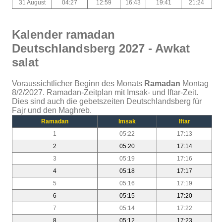
31 August
04:27
12:59
16:43
19:41
21:24
Kalender ramadan
Deutschlandsberg 2027 - Awkat
salat
Voraussichtlicher Beginn des Monats
Ramadan
Montag
8/2/2027. Ramadan-Zeitplan mit Imsak- und Iftar-Zeit.
Dies sind auch die gebetszeiten Deutschlandsberg für
Fajr und den Maghreb.
Ramadan
Imsak
Iftar
1
05:22
17:13
2
05:20
17:14
3
05:19
17:16
4
05:18
17:17
5
05:16
17:19
6
05:15
17:20
7
05:14
17:22
8
05:12
17:23