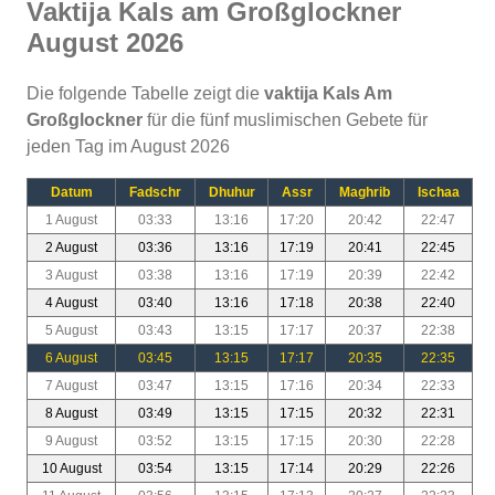
Vaktija Kals am Großglockner
August 2026
Die folgende Tabelle zeigt die
vaktija Kals Am
Großglockner
für die fünf muslimischen Gebete für
jeden Tag im August 2026
Datum
Fadschr
Dhuhur
Assr
Maghrib
Ischaa
1 August
03:33
13:16
17:20
20:42
22:47
2 August
03:36
13:16
17:19
20:41
22:45
3 August
03:38
13:16
17:19
20:39
22:42
4 August
03:40
13:16
17:18
20:38
22:40
5 August
03:43
13:15
17:17
20:37
22:38
6 August
03:45
13:15
17:17
20:35
22:35
7 August
03:47
13:15
17:16
20:34
22:33
8 August
03:49
13:15
17:15
20:32
22:31
9 August
03:52
13:15
17:15
20:30
22:28
10 August
03:54
13:15
17:14
20:29
22:26