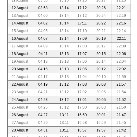
11 August
03:56
13:15
17:13
20:27
22:23
12 August
03:58
13:14
17:12
20:26
22:21
13 August
04:00
13:14
17:12
20:24
22:19
14 August
04:02
13:14
17:11
20:22
22:16
15 August
04:05
13:14
17:10
20:21
22:14
16 August
04:07
13:14
17:09
20:19
22:11
17 August
04:09
13:14
17:08
20:17
22:09
18 August
04:11
13:13
17:07
20:15
22:06
19 August
04:13
13:13
17:06
20:14
22:04
20 August
04:15
13:13
17:05
20:12
22:02
21 August
04:17
13:13
17:04
20:10
21:59
22 August
04:19
13:12
17:03
20:08
21:57
23 August
04:21
13:12
17:02
20:06
21:54
24 August
04:23
13:12
17:01
20:05
21:52
25 August
04:25
13:12
17:00
20:03
21:50
26 August
04:27
13:11
16:59
20:01
21:47
27 August
04:29
13:11
16:58
19:59
21:45
28 August
04:31
13:11
16:57
19:57
21:42