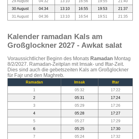
29 August
04:32
13:10
16:56
19:55
21:40
30 August
04:34
13:10
16:55
19:53
21:37
31 August
04:36
13:10
16:54
19:51
21:35
Kalender ramadan Kals am
Großglockner 2027 - Awkat salat
Voraussichtlicher Beginn des Monats
Ramadan
Montag
8/2/2027. Ramadan-Zeitplan mit Imsak- und Iftar-Zeit.
Dies sind auch die gebetszeiten Kals am Großglockner
für Fajr und den Maghreb.
Ramadan
Imsak
Iftar
1
05:32
17:22
2
05:31
17:24
3
05:29
17:26
4
05:28
17:27
5
05:27
17:29
6
05:25
17:30
7
05:24
17:32