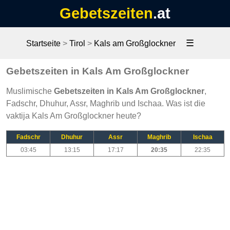
Gebetszeiten
.at
☰
Startseite
>
Tirol
>
Kals am Großglockner
Gebetszeiten in Kals Am Großglockner
Muslimische
Gebetszeiten in Kals Am Großglockner
,
Fadschr, Dhuhur, Assr, Maghrib und Ischaa. Was ist die
vaktija Kals Am Großglockner heute?
Fadschr
Dhuhur
Assr
Maghrib
Ischaa
03:45
13:15
17:17
20:35
22:35