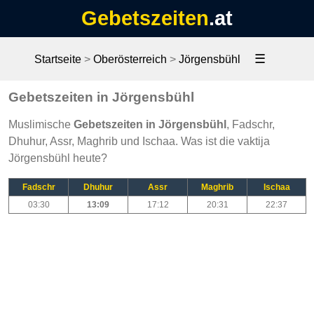
Gebetszeiten
.at
☰
Startseite
>
Oberösterreich
>
Jörgensbühl
Gebetszeiten in Jörgensbühl
Muslimische
Gebetszeiten in Jörgensbühl
, Fadschr,
Dhuhur, Assr, Maghrib und Ischaa. Was ist die vaktija
Jörgensbühl heute?
Fadschr
Dhuhur
Assr
Maghrib
Ischaa
03:30
13:09
17:12
20:31
22:37