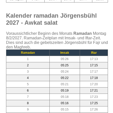
Kalender ramadan Jörgensbühl
2027 - Awkat salat
Voraussichtlicher Beginn des Monats
Ramadan
Montag
8/2/2027. Ramadan-Zeitplan mit Imsak- und Iftar-Zeit.
Dies sind auch die gebetszeiten Jörgensbühl für Fajr und
den Maghreb.
Ramadan
Imsak
Iftar
1
05:26
17:13
2
05:25
17:15
3
05:24
17:17
4
05:22
17:18
5
05:21
17:20
6
05:19
17:21
7
05:18
17:23
8
05:16
17:25
9
05:15
17:26