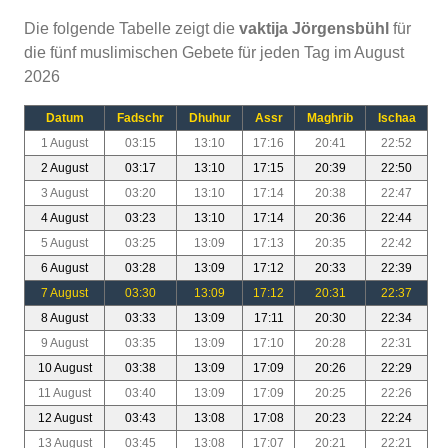
Die folgende Tabelle zeigt die
vaktija Jörgensbühl
für
die fünf muslimischen Gebete für jeden Tag im August
2026
Datum
Fadschr
Dhuhur
Assr
Maghrib
Ischaa
1 August
03:15
13:10
17:16
20:41
22:52
2 August
03:17
13:10
17:15
20:39
22:50
3 August
03:20
13:10
17:14
20:38
22:47
4 August
03:23
13:10
17:14
20:36
22:44
5 August
03:25
13:09
17:13
20:35
22:42
6 August
03:28
13:09
17:12
20:33
22:39
7 August
03:30
13:09
17:12
20:31
22:37
8 August
03:33
13:09
17:11
20:30
22:34
9 August
03:35
13:09
17:10
20:28
22:31
10 August
03:38
13:09
17:09
20:26
22:29
11 August
03:40
13:09
17:09
20:25
22:26
12 August
03:43
13:08
17:08
20:23
22:24
13 August
03:45
13:08
17:07
20:21
22:21