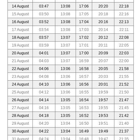
14 August
03:47
13:08
17:06
20:20
22:18
15 August
03:50
13:08
17:05
20:18
22:16
16 August
03:52
13:08
17:04
20:16
22:13
17 August
03:54
13:08
17:03
20:14
22:11
18 August
03:57
13:07
17:02
20:12
22:08
19 August
03:59
13:07
17:01
20:11
22:05
20 August
04:01
13:07
17:00
20:09
22:03
21 August
04:03
13:07
16:59
20:07
22:00
22 August
04:06
13:06
16:58
20:05
21:58
23 August
04:08
13:06
16:57
20:03
21:55
24 August
04:10
13:06
16:56
20:01
21:52
25 August
04:12
13:06
16:55
19:59
21:50
26 August
04:14
13:05
16:54
19:57
21:47
27 August
04:16
13:05
16:53
19:55
21:45
28 August
04:18
13:05
16:52
19:53
21:42
29 August
04:20
13:04
16:50
19:51
21:40
30 August
04:22
13:04
16:49
19:49
21:37
31 August
04:24
13:04
16:48
19:47
21:35