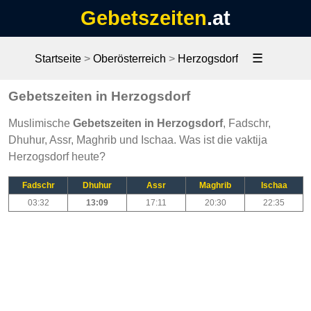
Gebetszeiten
.at
☰
Startseite
>
Oberösterreich
>
Herzogsdorf
Gebetszeiten in Herzogsdorf
Muslimische
Gebetszeiten in Herzogsdorf
, Fadschr,
Dhuhur, Assr, Maghrib und Ischaa. Was ist die vaktija
Herzogsdorf heute?
Fadschr
Dhuhur
Assr
Maghrib
Ischaa
03:32
13:09
17:11
20:30
22:35