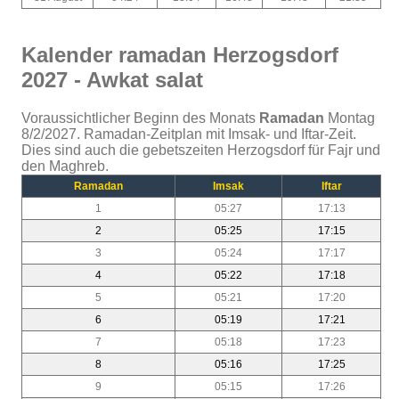
Kalender ramadan Herzogsdorf
2027 - Awkat salat
Voraussichtlicher Beginn des Monats
Ramadan
Montag
8/2/2027. Ramadan-Zeitplan mit Imsak- und Iftar-Zeit.
Dies sind auch die gebetszeiten Herzogsdorf für Fajr und
den Maghreb.
Ramadan
Imsak
Iftar
1
05:27
17:13
2
05:25
17:15
3
05:24
17:17
4
05:22
17:18
5
05:21
17:20
6
05:19
17:21
7
05:18
17:23
8
05:16
17:25
9
05:15
17:26