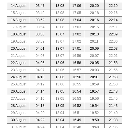
14 August
03:47
13:08
17:06
20:20
22:19
15 August
03:49
13:08
17:05
20:18
22:16
16 August
03:52
13:08
17:04
20:16
22:14
17 August
03:54
13:08
17:03
20:15
22:11
18 August
03:56
13:07
17:02
20:13
22:09
19 August
03:59
13:07
17:02
20:11
22:06
20 August
04:01
13:07
17:01
20:09
22:03
21 August
04:03
13:07
16:59
20:07
22:01
22 August
04:05
13:06
16:58
20:05
21:58
23 August
04:07
13:06
16:57
20:03
21:56
24 August
04:10
13:06
16:56
20:01
21:53
25 August
04:12
13:06
16:55
19:59
21:50
26 August
04:14
13:05
16:54
19:57
21:48
27 August
04:16
13:05
16:53
19:56
21:45
28 August
04:18
13:05
16:52
19:54
21:43
29 August
04:20
13:04
16:51
19:52
21:40
30 August
04:22
13:04
16:49
19:50
21:38
31 August
04:24
13:04
16:48
19:48
21:35