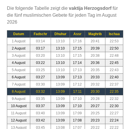
Die folgende Tabelle zeigt die
vaktija Herzogsdorf
für
die fünf muslimischen Gebete für jeden Tag im August
2026
Datum
Fadschr
Dhuhur
Assr
Maghrib
Ischaa
1 August
03:14
13:10
17:16
20:41
22:53
2 August
03:17
13:10
17:15
20:39
22:50
3 August
03:20
13:10
17:15
20:38
22:48
4 August
03:22
13:10
17:14
20:36
22:45
5 August
03:25
13:10
17:13
20:35
22:43
6 August
03:27
13:09
17:13
20:33
22:40
7 August
03:30
13:09
17:12
20:32
22:37
8 August
03:32
13:09
17:11
20:30
22:35
9 August
03:35
13:09
17:10
20:28
22:32
10 August
03:37
13:09
17:10
20:27
22:30
11 August
03:40
13:09
17:09
20:25
22:27
12 August
03:42
13:09
17:08
20:23
22:24
13 August
03:45
13:08
17:07
20:22
22:22