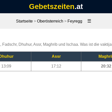
Gebetszeiten
.at
☰
Startseite
>
Oberösterreich
>
Feyregg
g
, Fadschr, Dhuhur, Assr, Maghrib und Ischaa. Was ist die vakti
Dhuhur
Assr
Maghri
13:09
17:12
20:32