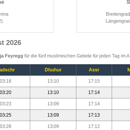
ne
S
enna
Breitengra
2)
Längengrad
st 2026
ija Feyregg
für die fünf muslimischen Gebete für jeden Tag im 
adschr
Dhuhur
Assr
M
03:18
13:10
17:15
03:20
13:10
17:14
03:23
13:09
17:14
03:25
13:09
17:13
03:28
13:09
17:12