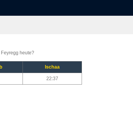
ja Feyregg heute?
b
Ischaa
22:37