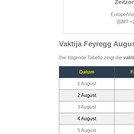
Zeitzo
Europe/Vi
(GMT +
Vaktija Feyregg Augu
Die folgende Tabelle zeigt die
vakt
Datum
F
1 August
2 August
3 August
4 August
5 August