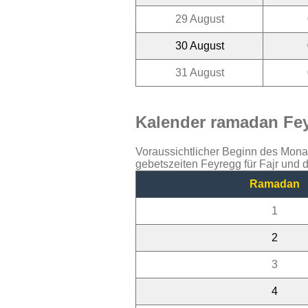
29 August
30 August
31 August
Kalender ramadan Fey
Voraussichtlicher Beginn des Mon
gebetszeiten Feyregg für Fajr und
Ramadan
1
2
3
4