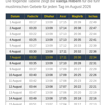
Die folgende Tabelle zeigt die
vaktija Hilbern
für die fünf
muslimischen Gebete für jeden Tag im August 2026
Datum
Fadschr
Dhuhur
Assr
Maghrib
Ischaa
1 August
03:17
13:09
17:15
20:39
22:49
2 August
03:20
13:09
17:14
20:38
22:47
3 August
03:22
13:09
17:13
20:36
22:44
4 August
03:25
13:09
17:13
20:35
22:41
5 August
03:27
13:09
17:12
20:33
22:39
6 August
03:30
13:09
17:11
20:32
22:36
7 August
03:32
13:09
17:11
20:30
22:34
8 August
03:35
13:09
17:10
20:28
22:31
9 August
03:37
13:08
17:09
20:27
22:29
10 August
03:40
13:08
17:09
20:25
22:26
11 August
03:42
13:08
17:08
20:23
22:24
12 August
03:44
13:08
17:07
20:22
22:21
13 August
03:47
13:08
17:06
20:20
22:19
14 August
03:49
13:08
17:05
20:18
22:16
15 August
03:51
13:07
17:04
20:17
22:13