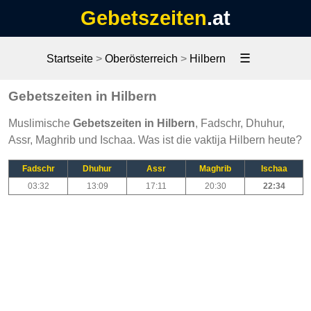
Gebetszeiten
.at
☰
Startseite
>
Oberösterreich
>
Hilbern
Gebetszeiten in Hilbern
Muslimische
Gebetszeiten in Hilbern
, Fadschr, Dhuhur,
Assr, Maghrib und Ischaa. Was ist die vaktija Hilbern heute?
Fadschr
Dhuhur
Assr
Maghrib
Ischaa
03:32
13:09
17:11
20:30
22:34