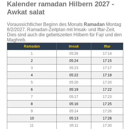
Kalender ramadan Hilbern 2027 -
Awkat salat
Voraussichtlicher Beginn des Monats
Ramadan
Montag
8/2/2027. Ramadan-Zeitplan mit Imsak- und Iftar-Zeit.
Dies sind auch die gebetszeiten Hilbern für Fajr und den
Maghreb.
Ramadan
Imsak
Iftar
1
05:26
17:14
2
05:24
17:15
3
05:23
17:17
4
05:22
17:18
5
05:20
17:20
6
05:19
17:22
7
05:17
17:23
8
05:16
17:25
9
05:14
17:26
10
05:13
17:28
11
05:11
17:30