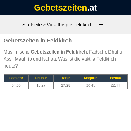
Gebetszeiten
.at
☰
Startseite
>
Vorarlberg
>
Feldkirch
Gebetszeiten in Feldkirch
Muslimische
Gebetszeiten in Feldkirch
, Fadschr, Dhuhur,
Assr, Maghrib und Ischaa. Was ist die vaktija Feldkirch
heute?
Fadschr
Dhuhur
Assr
Maghrib
Ischaa
04:00
13:27
17:28
20:45
22:44