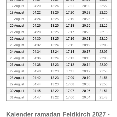
17 August
04:20
13:26
17:21
20:30
22:22
18 August
04:22
13:26
17:20
20:28
22:20
19 August
04:24
13:25
17:19
20:26
22:18
20 August
04:26
13:25
17:18
20:25
22:15
21 August
04:28
13:25
17:17
20:23
22:13
22 August
04:30
13:25
17:16
20:21
22:10
23 August
04:32
13:24
17:15
20:19
22:08
24 August
04:34
13:24
17:14
20:17
22:05
25 August
04:36
13:24
17:13
20:15
22:03
26 August
04:38
13:23
17:12
20:14
22:00
27 August
04:40
13:23
17:11
20:12
21:58
28 August
04:42
13:23
17:09
20:10
21:56
29 August
04:44
13:23
17:08
20:08
21:53
30 August
04:45
13:22
17:07
20:06
21:51
31 August
04:47
13:22
17:06
20:04
21:48
Kalender ramadan Feldkirch 2027 -