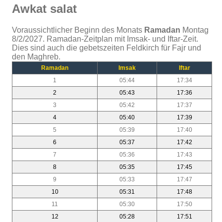
Awkat salat
Voraussichtlicher Beginn des Monats
Ramadan
Montag
8/2/2027. Ramadan-Zeitplan mit Imsak- und Iftar-Zeit.
Dies sind auch die gebetszeiten Feldkirch für Fajr und
den Maghreb.
Ramadan
Imsak
Iftar
1
05:44
17:34
2
05:43
17:36
3
05:42
17:37
4
05:40
17:39
5
05:39
17:40
6
05:37
17:42
7
05:36
17:43
8
05:35
17:45
9
05:33
17:47
10
05:31
17:48
11
05:30
17:50
12
05:28
17:51