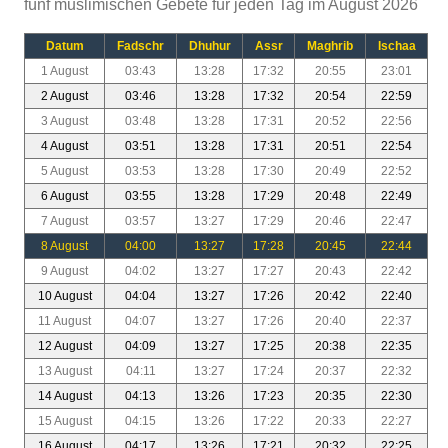
fünf muslimischen Gebete für jeden Tag im August 2026
Datum
Fadschr
Dhuhur
Assr
Maghrib
Ischaa
1 August
03:43
13:28
17:32
20:55
23:01
2 August
03:46
13:28
17:32
20:54
22:59
3 August
03:48
13:28
17:31
20:52
22:56
4 August
03:51
13:28
17:31
20:51
22:54
5 August
03:53
13:28
17:30
20:49
22:52
6 August
03:55
13:28
17:29
20:48
22:49
7 August
03:57
13:27
17:29
20:46
22:47
8 August
04:00
13:27
17:28
20:45
22:44
9 August
04:02
13:27
17:27
20:43
22:42
10 August
04:04
13:27
17:26
20:42
22:40
11 August
04:07
13:27
17:26
20:40
22:37
12 August
04:09
13:27
17:25
20:38
22:35
13 August
04:11
13:27
17:24
20:37
22:32
14 August
04:13
13:26
17:23
20:35
22:30
15 August
04:15
13:26
17:22
20:33
22:27
16 August
04:17
13:26
17:21
20:32
22:25