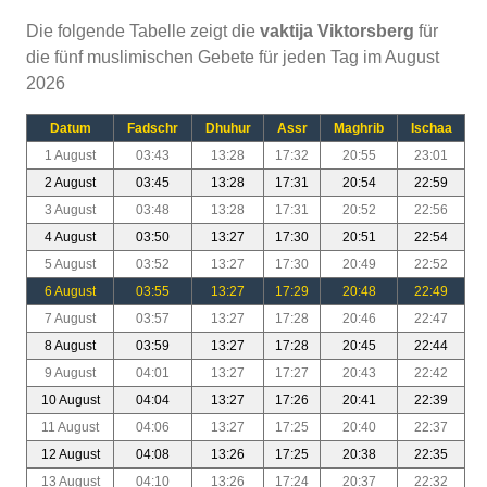
Die folgende Tabelle zeigt die
vaktija Viktorsberg
für
die fünf muslimischen Gebete für jeden Tag im August
2026
Datum
Fadschr
Dhuhur
Assr
Maghrib
Ischaa
1 August
03:43
13:28
17:32
20:55
23:01
2 August
03:45
13:28
17:31
20:54
22:59
3 August
03:48
13:28
17:31
20:52
22:56
4 August
03:50
13:27
17:30
20:51
22:54
5 August
03:52
13:27
17:30
20:49
22:52
6 August
03:55
13:27
17:29
20:48
22:49
7 August
03:57
13:27
17:28
20:46
22:47
8 August
03:59
13:27
17:28
20:45
22:44
9 August
04:01
13:27
17:27
20:43
22:42
10 August
04:04
13:27
17:26
20:41
22:39
11 August
04:06
13:27
17:25
20:40
22:37
12 August
04:08
13:26
17:25
20:38
22:35
13 August
04:10
13:26
17:24
20:37
22:32