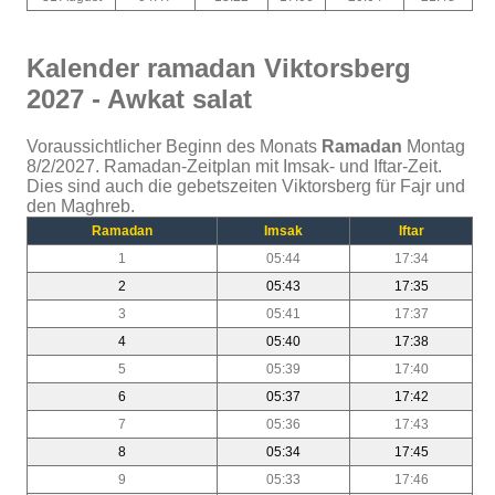
Kalender ramadan Viktorsberg
2027 - Awkat salat
Voraussichtlicher Beginn des Monats
Ramadan
Montag
8/2/2027. Ramadan-Zeitplan mit Imsak- und Iftar-Zeit.
Dies sind auch die gebetszeiten Viktorsberg für Fajr und
den Maghreb.
Ramadan
Imsak
Iftar
1
05:44
17:34
2
05:43
17:35
3
05:41
17:37
4
05:40
17:38
5
05:39
17:40
6
05:37
17:42
7
05:36
17:43
8
05:34
17:45
9
05:33
17:46