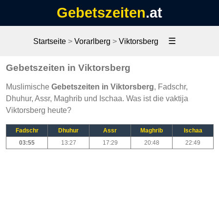
Gebetszeiten
.at
☰
Startseite
>
Vorarlberg
>
Viktorsberg
Gebetszeiten in Viktorsberg
Muslimische
Gebetszeiten in Viktorsberg
, Fadschr,
Dhuhur, Assr, Maghrib und Ischaa. Was ist die vaktija
Viktorsberg heute?
Fadschr
Dhuhur
Assr
Maghrib
Ischaa
03:55
13:27
17:29
20:48
22:49