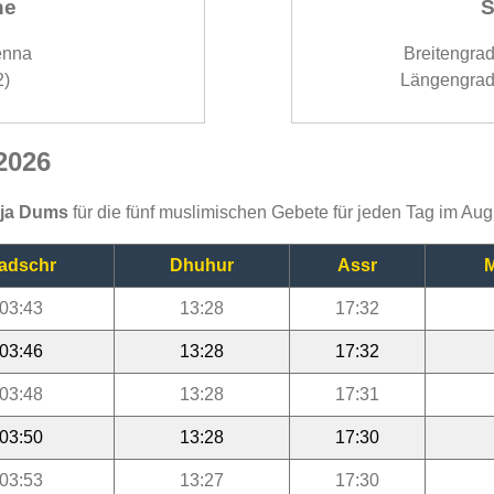
ne
S
enna
Breitengra
2)
Längengrad
2026
ija Dums
für die fünf muslimischen Gebete für jeden Tag im Au
adschr
Dhuhur
Assr
M
03:43
13:28
17:32
03:46
13:28
17:32
03:48
13:28
17:31
03:50
13:28
17:30
03:53
13:27
17:30