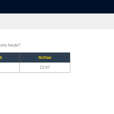
 Dums heute?
b
Ischaa
22:47