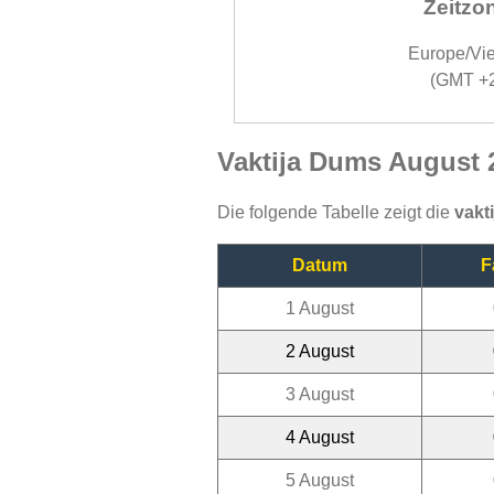
Zeitzo
Europe/Vi
(GMT +
Vaktija Dums August 
Die folgende Tabelle zeigt die
vakt
Datum
F
1 August
2 August
3 August
4 August
5 August