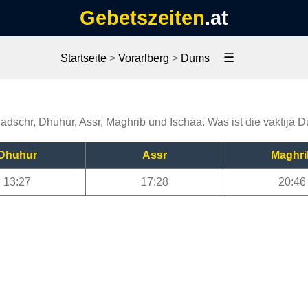
Gebetszeiten
.at
☰
Startseite
>
Vorarlberg
>
Dums
Fadschr, Dhuhur, Assr, Maghrib und Ischaa. Was ist die vaktija
Dhuhur
Assr
Maghri
13:27
17:28
20:46