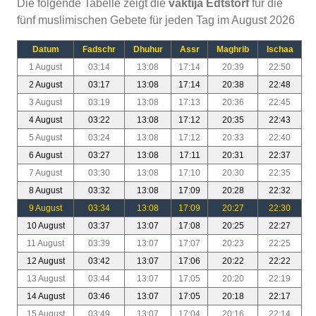
Die folgende Tabelle zeigt die
vaktija Edtstorf
für die
fünf muslimischen Gebete für jeden Tag im August 2026
Datum
Fadschr
Dhuhur
Assr
Maghrib
Ischaa
1 August
03:14
13:08
17:14
20:39
22:50
2 August
03:17
13:08
17:14
20:38
22:48
3 August
03:19
13:08
17:13
20:36
22:45
4 August
03:22
13:08
17:12
20:35
22:43
5 August
03:24
13:08
17:12
20:33
22:40
6 August
03:27
13:08
17:11
20:31
22:37
7 August
03:30
13:08
17:10
20:30
22:35
8 August
03:32
13:08
17:09
20:28
22:32
9 August
03:34
13:08
17:09
20:27
22:30
10 August
03:37
13:07
17:08
20:25
22:27
11 August
03:39
13:07
17:07
20:23
22:25
12 August
03:42
13:07
17:06
20:22
22:22
13 August
03:44
13:07
17:05
20:20
22:19
14 August
03:46
13:07
17:05
20:18
22:17
15 August
03:49
13:07
17:04
20:16
22:14