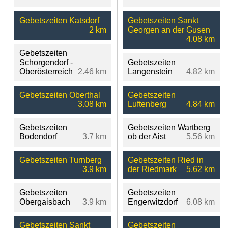
Gebetszeiten Katsdorf
Gebetszeiten Sankt
2 km
Georgen an der Gusen
4.08 km
Gebetszeiten
Schorgendorf -
Gebetszeiten
Oberösterreich
2.46 km
Langenstein
4.82 km
Gebetszeiten Oberthal
Gebetszeiten
3.08 km
Luftenberg
4.84 km
Gebetszeiten
Gebetszeiten Wartberg
Bodendorf
3.7 km
ob der Aist
5.56 km
Gebetszeiten Turnberg
Gebetszeiten Ried in
3.9 km
der Riedmark
5.62 km
Gebetszeiten
Gebetszeiten
Obergaisbach
3.9 km
Engerwitzdorf
6.08 km
Gebetszeiten Sankt
Gebetszeiten