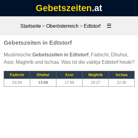
Gebetszeiten
.at
☰
Startseite
>
Oberösterreich
>
Edtstorf
Gebetszeiten in Edtstorf
Muslimische
Gebetszeiten in Edtstorf
, Fadschr, Dhuhur,
Assr, Maghrib und Ischaa. Was ist die vaktija Edtstorf heute?
Fadschr
Dhuhur
Assr
Maghrib
Ischaa
03:34
13:08
17:09
20:27
22:30