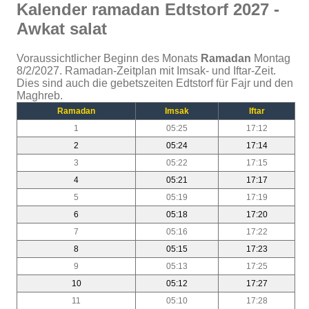
Kalender ramadan Edtstorf 2027 -
Awkat salat
Voraussichtlicher Beginn des Monats
Ramadan
Montag
8/2/2027. Ramadan-Zeitplan mit Imsak- und Iftar-Zeit.
Dies sind auch die gebetszeiten Edtstorf für Fajr und den
Maghreb.
Ramadan
Imsak
Iftar
1
05:25
17:12
2
05:24
17:14
3
05:22
17:15
4
05:21
17:17
5
05:19
17:19
6
05:18
17:20
7
05:16
17:22
8
05:15
17:23
9
05:13
17:25
10
05:12
17:27
11
05:10
17:28