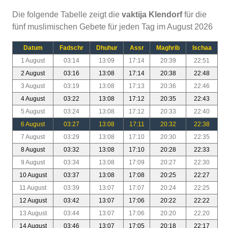
Die folgende Tabelle zeigt die
vaktija Klendorf
für die
fünf muslimischen Gebete für jeden Tag im August 2026
Datum
Fadschr
Dhuhur
Assr
Maghrib
Ischaa
1 August
03:14
13:09
17:14
20:39
22:51
2 August
03:16
13:08
17:14
20:38
22:48
3 August
03:19
13:08
17:13
20:36
22:46
4 August
03:22
13:08
17:12
20:35
22:43
5 August
03:24
13:08
17:12
20:33
22:40
6 August
03:27
13:08
17:11
20:32
22:38
7 August
03:29
13:08
17:10
20:30
22:35
8 August
03:32
13:08
17:10
20:28
22:33
9 August
03:34
13:08
17:09
20:27
22:30
10 August
03:37
13:08
17:08
20:25
22:27
11 August
03:39
13:07
17:07
20:24
22:25
12 August
03:42
13:07
17:06
20:22
22:22
13 August
03:44
13:07
17:06
20:20
22:20
14 August
03:46
13:07
17:05
20:18
22:17