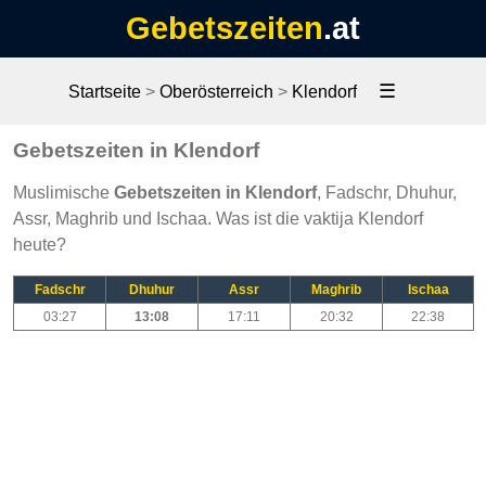
Gebetszeiten
.at
☰
Startseite
>
Oberösterreich
>
Klendorf
Gebetszeiten in Klendorf
Muslimische
Gebetszeiten in Klendorf
, Fadschr, Dhuhur,
Assr, Maghrib und Ischaa. Was ist die vaktija Klendorf
heute?
Fadschr
Dhuhur
Assr
Maghrib
Ischaa
03:27
13:08
17:11
20:32
22:38