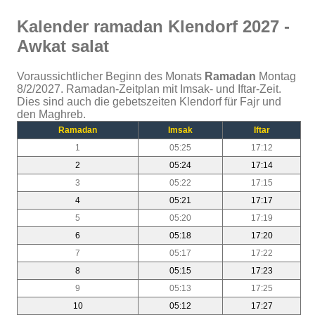
Kalender ramadan Klendorf 2027 -
Awkat salat
Voraussichtlicher Beginn des Monats
Ramadan
Montag
8/2/2027. Ramadan-Zeitplan mit Imsak- und Iftar-Zeit.
Dies sind auch die gebetszeiten Klendorf für Fajr und
den Maghreb.
Ramadan
Imsak
Iftar
1
05:25
17:12
2
05:24
17:14
3
05:22
17:15
4
05:21
17:17
5
05:20
17:19
6
05:18
17:20
7
05:17
17:22
8
05:15
17:23
9
05:13
17:25
10
05:12
17:27