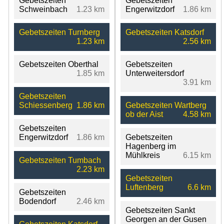
Gebetszeiten
Gebetszeiten
Schweinbach
1.23 km
Engerwitzdorf
1.86 km
Gebetszeiten Turnberg
Gebetszeiten Katsdorf
1.23 km
2.56 km
Gebetszeiten Oberthal
Gebetszeiten
1.85 km
Unterweitersdorf
3.91 km
Gebetszeiten
Schiessenberg
1.86 km
Gebetszeiten Wartberg
ob der Aist
4.58 km
Gebetszeiten
Engerwitzdorf
1.86 km
Gebetszeiten
Hagenberg im
Mühlkreis
6.15 km
Gebetszeiten Tumbach
2.23 km
Gebetszeiten
Luftenberg
6.6 km
Gebetszeiten
Bodendorf
2.46 km
Gebetszeiten Sankt
Georgen an der Gusen