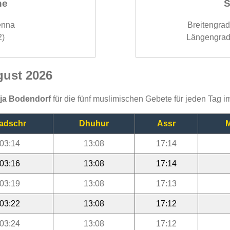
ne
S
enna
Breitengra
2)
Längengrad
gust 2026
ija Bodendorf
für die fünf muslimischen Gebete für jeden Tag 
adschr
Dhuhur
Assr
M
03:14
13:08
17:14
03:16
13:08
17:14
03:19
13:08
17:13
03:22
13:08
17:12
03:24
13:08
17:12