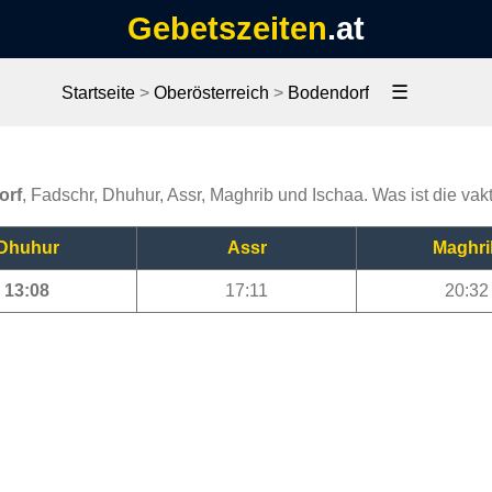
Gebetszeiten
.at
☰
Startseite
>
Oberösterreich
>
Bodendorf
orf
, Fadschr, Dhuhur, Assr, Maghrib und Ischaa. Was ist die vak
Dhuhur
Assr
Maghri
13:08
17:11
20:32