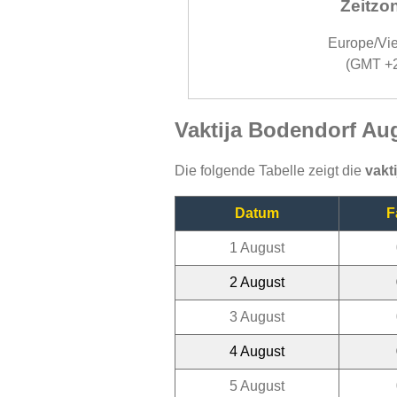
Zeitzo
Europe/Vi
(GMT +
Vaktija Bodendorf Au
Die folgende Tabelle zeigt die
vakt
Datum
F
1 August
2 August
3 August
4 August
5 August