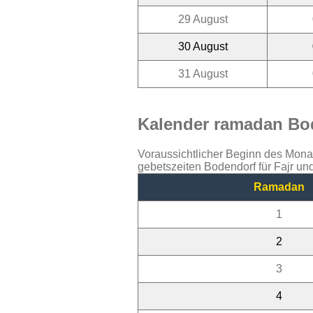
29 August
30 August
31 August
Kalender ramadan Bod
Voraussichtlicher Beginn des Mon
gebetszeiten Bodendorf für Fajr u
Ramadan
1
2
3
4