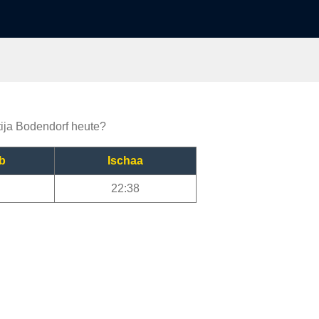
tija Bodendorf heute?
b
Ischaa
22:38