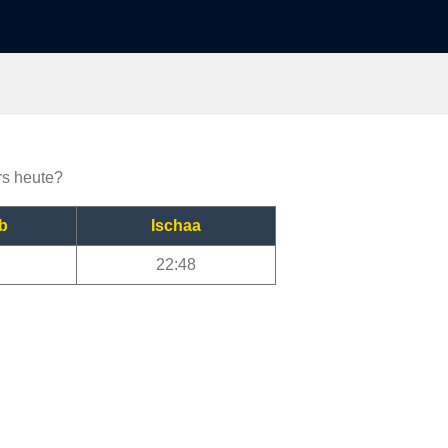
rs heute?
b
Ischaa
22:48