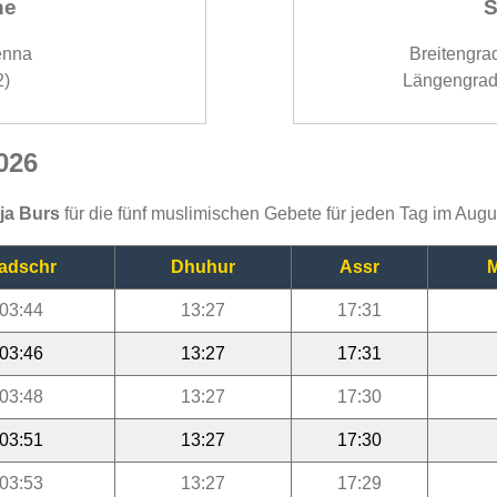
ne
S
enna
Breitengra
2)
Längengrad
026
ija Burs
für die fünf muslimischen Gebete für jeden Tag im Aug
adschr
Dhuhur
Assr
M
03:44
13:27
17:31
03:46
13:27
17:31
03:48
13:27
17:30
03:51
13:27
17:30
03:53
13:27
17:29