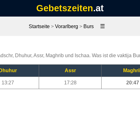
Gebetszeiten
.at
☰
Startseite
>
Vorarlberg
>
Burs
adschr, Dhuhur, Assr, Maghrib und Ischaa. Was ist die vaktija Bu
Dhuhur
Assr
Maghri
13:27
17:28
20:47