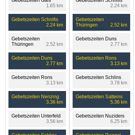
Gebetszeiten Gais
Gebetszeiten Schnifis
1.65 km
2.24 km
Gebetszeiten Schnifis
Gebetszeiten
2.24 km
Thüringen
2.52 km
Gebetszeiten
Gebetszeiten Duns
Thüringen
2.52 km
2.77 km
Gebetszeiten Duns
Gebetszeiten Rons
2.77 km
3.13 km
Gebetszeiten Rons
Gebetszeiten Schlins
3.13 km
3.78 km
Gebetszeiten Nenzing
Gebetszeiten Satteins
3.36 km
5.36 km
Gebetszeiten Unterfeld
Gebetszeiten Nuziders
3.56 km
6.25 km