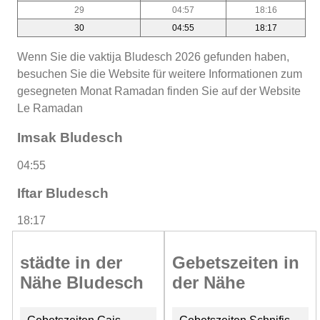
29
04:57
18:16
30
04:55
18:17
Wenn Sie die vaktija Bludesch 2026 gefunden haben,
besuchen Sie die Website für weitere Informationen zum
gesegneten Monat Ramadan finden Sie auf der Website
Le Ramadan
Imsak Bludesch
04:55
Iftar Bludesch
18:17
städte in der
Gebetszeiten in
Nähe Bludesch
der Nähe