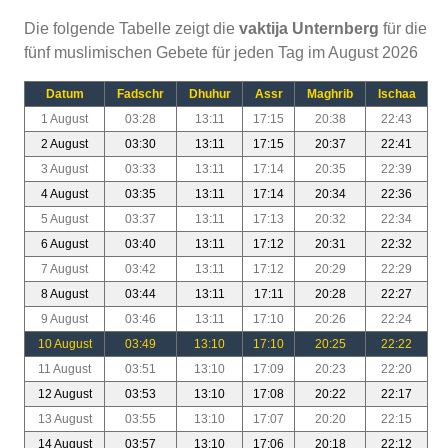
Die folgende Tabelle zeigt die
vaktija Unternberg
für die
fünf muslimischen Gebete für jeden Tag im August 2026
Datum
Fadschr
Dhuhur
Assr
Maghrib
Ischaa
1 August
03:28
13:11
17:15
20:38
22:43
2 August
03:30
13:11
17:15
20:37
22:41
3 August
03:33
13:11
17:14
20:35
22:39
4 August
03:35
13:11
17:14
20:34
22:36
5 August
03:37
13:11
17:13
20:32
22:34
6 August
03:40
13:11
17:12
20:31
22:32
7 August
03:42
13:11
17:12
20:29
22:29
8 August
03:44
13:11
17:11
20:28
22:27
9 August
03:46
13:11
17:10
20:26
22:24
10 August
03:49
13:10
17:10
20:25
22:22
11 August
03:51
13:10
17:09
20:23
22:20
12 August
03:53
13:10
17:08
20:22
22:17
13 August
03:55
13:10
17:07
20:20
22:15
14 August
03:57
13:10
17:06
20:18
22:12