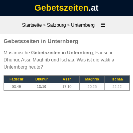
Gebetszeiten
.at
☰
Startseite
>
Salzburg
>
Unternberg
Gebetszeiten in Unternberg
Muslimische
Gebetszeiten in Unternberg
, Fadschr,
Dhuhur, Assr, Maghrib und Ischaa. Was ist die vaktija
Unternberg heute?
Fadschr
Dhuhur
Assr
Maghrib
Ischaa
03:49
13:10
17:10
20:25
22:22