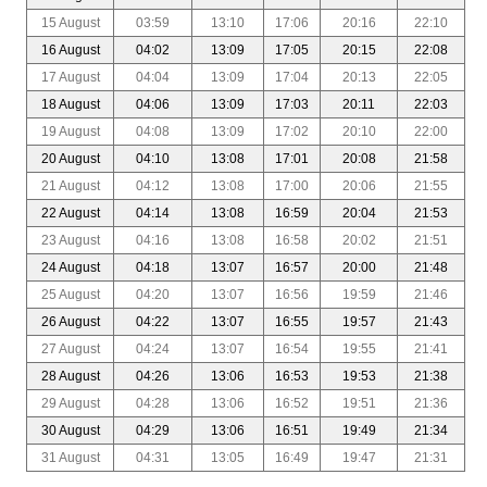
15 August
03:59
13:10
17:06
20:16
22:10
16 August
04:02
13:09
17:05
20:15
22:08
17 August
04:04
13:09
17:04
20:13
22:05
18 August
04:06
13:09
17:03
20:11
22:03
19 August
04:08
13:09
17:02
20:10
22:00
20 August
04:10
13:08
17:01
20:08
21:58
21 August
04:12
13:08
17:00
20:06
21:55
22 August
04:14
13:08
16:59
20:04
21:53
23 August
04:16
13:08
16:58
20:02
21:51
24 August
04:18
13:07
16:57
20:00
21:48
25 August
04:20
13:07
16:56
19:59
21:46
26 August
04:22
13:07
16:55
19:57
21:43
27 August
04:24
13:07
16:54
19:55
21:41
28 August
04:26
13:06
16:53
19:53
21:38
29 August
04:28
13:06
16:52
19:51
21:36
30 August
04:29
13:06
16:51
19:49
21:34
31 August
04:31
13:05
16:49
19:47
21:31