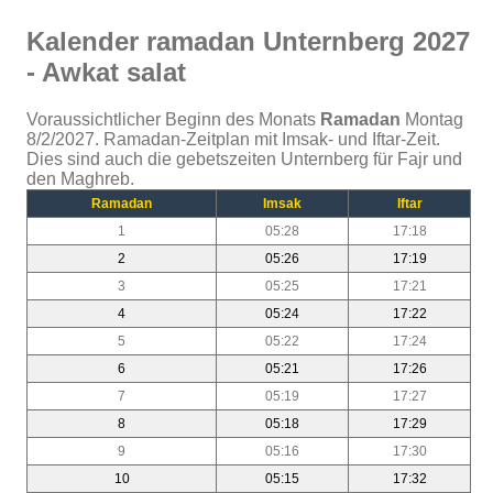
Kalender ramadan Unternberg 2027
- Awkat salat
Voraussichtlicher Beginn des Monats
Ramadan
Montag
8/2/2027. Ramadan-Zeitplan mit Imsak- und Iftar-Zeit.
Dies sind auch die gebetszeiten Unternberg für Fajr und
den Maghreb.
Ramadan
Imsak
Iftar
1
05:28
17:18
2
05:26
17:19
3
05:25
17:21
4
05:24
17:22
5
05:22
17:24
6
05:21
17:26
7
05:19
17:27
8
05:18
17:29
9
05:16
17:30
10
05:15
17:32