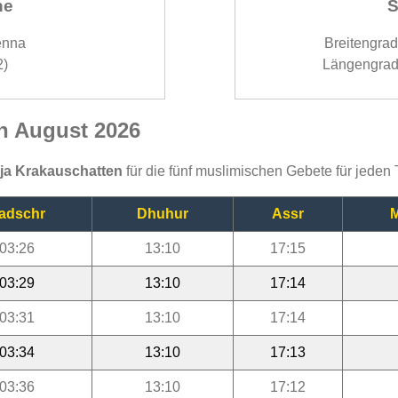
ne
S
enna
Breitengra
2)
Längengrad
en August 2026
ija Krakauschatten
für die fünf muslimischen Gebete für jeden
adschr
Dhuhur
Assr
M
03:26
13:10
17:15
03:29
13:10
17:14
03:31
13:10
17:14
03:34
13:10
17:13
03:36
13:10
17:12