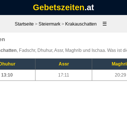
Gebetszeiten
.at
☰
Startseite
>
Steiermark
>
Krakauschatten
en
schatten
, Fadschr, Dhuhur, Assr, Maghrib und Ischaa. Was ist d
Dhuhur
Assr
Maghri
13:10
17:11
20:29