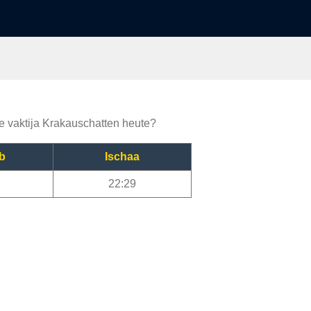
ie vaktija Krakauschatten heute?
b
Ischaa
22:29