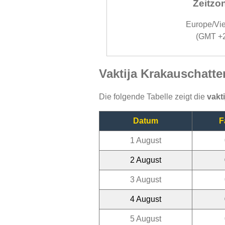
Zeitzo
Europe/Vi
(GMT +
Vaktija Krakauschatt
Die folgende Tabelle zeigt die
vakt
Datum
F
1 August
2 August
3 August
4 August
5 August