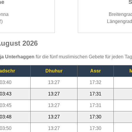
ne
S
enna
Breitengra
2)
Längengrad
August 2026
ija Unterhaggen
für die fünf muslimischen Gebete für jeden Ta
adschr
Dhuhur
Assr
M
03:40
13:27
17:32
03:43
13:27
17:31
03:45
13:27
17:31
03:48
13:27
17:30
03:50
13:27
17:30