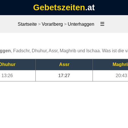
Gebetszeiten
.at
☰
Startseite
>
Vorarlberg
>
Unterhaggen
aggen
, Fadschr, Dhuhur, Assr, Maghrib und Ischaa. Was ist die 
Dhuhur
Assr
Maghri
13:26
17:27
20:43