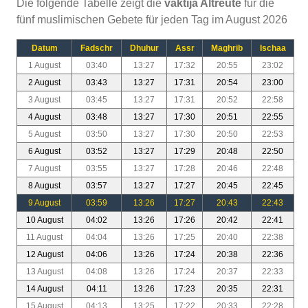
Die folgende Tabelle zeigt die
vaktija Altreute
für die
fünf muslimischen Gebete für jeden Tag im August 2026
Datum
Fadschr
Dhuhur
Assr
Maghrib
Ischaa
1 August
03:40
13:27
17:32
20:55
23:02
2 August
03:43
13:27
17:31
20:54
23:00
3 August
03:45
13:27
17:31
20:52
22:58
4 August
03:48
13:27
17:30
20:51
22:55
5 August
03:50
13:27
17:30
20:50
22:53
6 August
03:52
13:27
17:29
20:48
22:50
7 August
03:55
13:27
17:28
20:46
22:48
8 August
03:57
13:27
17:27
20:45
22:45
9 August
03:59
13:26
17:27
20:43
22:43
10 August
04:02
13:26
17:26
20:42
22:41
11 August
04:04
13:26
17:25
20:40
22:38
12 August
04:06
13:26
17:24
20:38
22:36
13 August
04:08
13:26
17:24
20:37
22:33
14 August
04:11
13:26
17:23
20:35
22:31
15 August
04:13
13:25
17:22
20:33
22:28