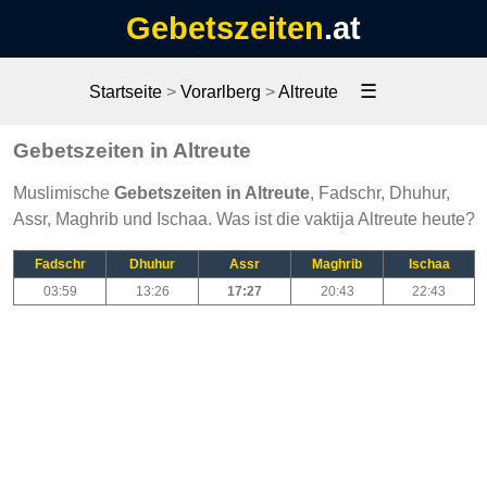
Gebetszeiten
.at
☰
Startseite
>
Vorarlberg
>
Altreute
Gebetszeiten in Altreute
Muslimische
Gebetszeiten in Altreute
, Fadschr, Dhuhur,
Assr, Maghrib und Ischaa. Was ist die vaktija Altreute heute?
Fadschr
Dhuhur
Assr
Maghrib
Ischaa
03:59
13:26
17:27
20:43
22:43