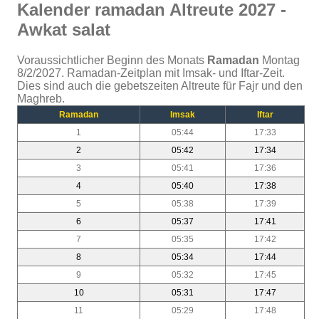
Kalender ramadan Altreute 2027 -
Awkat salat
Voraussichtlicher Beginn des Monats
Ramadan
Montag
8/2/2027. Ramadan-Zeitplan mit Imsak- und Iftar-Zeit.
Dies sind auch die gebetszeiten Altreute für Fajr und den
Maghreb.
Ramadan
Imsak
Iftar
1
05:44
17:33
2
05:42
17:34
3
05:41
17:36
4
05:40
17:38
5
05:38
17:39
6
05:37
17:41
7
05:35
17:42
8
05:34
17:44
9
05:32
17:45
10
05:31
17:47
11
05:29
17:48