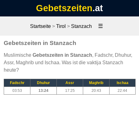
Gebetszeiten
.at
☰
Startseite
>
Tirol
>
Stanzach
Gebetszeiten in Stanzach
Muslimische
Gebetszeiten in Stanzach
, Fadschr, Dhuhur,
Assr, Maghrib und Ischaa. Was ist die vaktija Stanzach
heute?
Fadschr
Dhuhur
Assr
Maghrib
Ischaa
03:53
13:24
17:25
20:43
22:44