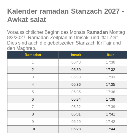
Kalender ramadan Stanzach 2027 -
Awkat salat
Voraussichtlicher Beginn des Monats
Ramadan
Montag
8/2/2027. Ramadan-Zeitplan mit Imsak- und Iftar-Zeit.
Dies sind auch die gebetszeiten Stanzach für Fajr und
den Maghreb.
Ramadan
Imsak
Iftar
1
05:40
17:30
2
05:39
17:32
3
05:38
17:33
4
05:36
17:35
5
05:35
17:36
6
05:34
17:38
7
05:32
17:39
8
05:31
17:41
9
05:29
17:42
10
05:28
17:44