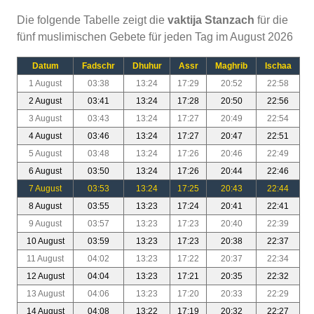
Die folgende Tabelle zeigt die
vaktija Stanzach
für die
fünf muslimischen Gebete für jeden Tag im August 2026
Datum
Fadschr
Dhuhur
Assr
Maghrib
Ischaa
1 August
03:38
13:24
17:29
20:52
22:58
2 August
03:41
13:24
17:28
20:50
22:56
3 August
03:43
13:24
17:27
20:49
22:54
4 August
03:46
13:24
17:27
20:47
22:51
5 August
03:48
13:24
17:26
20:46
22:49
6 August
03:50
13:24
17:26
20:44
22:46
7 August
03:53
13:24
17:25
20:43
22:44
8 August
03:55
13:23
17:24
20:41
22:41
9 August
03:57
13:23
17:23
20:40
22:39
10 August
03:59
13:23
17:23
20:38
22:37
11 August
04:02
13:23
17:22
20:37
22:34
12 August
04:04
13:23
17:21
20:35
22:32
13 August
04:06
13:23
17:20
20:33
22:29
14 August
04:08
13:22
17:19
20:32
22:27