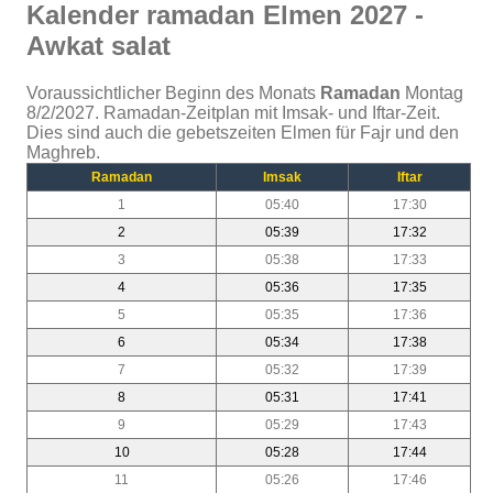
Kalender ramadan Elmen 2027 -
Awkat salat
Voraussichtlicher Beginn des Monats
Ramadan
Montag
8/2/2027. Ramadan-Zeitplan mit Imsak- und Iftar-Zeit.
Dies sind auch die gebetszeiten Elmen für Fajr und den
Maghreb.
Ramadan
Imsak
Iftar
1
05:40
17:30
2
05:39
17:32
3
05:38
17:33
4
05:36
17:35
5
05:35
17:36
6
05:34
17:38
7
05:32
17:39
8
05:31
17:41
9
05:29
17:43
10
05:28
17:44
11
05:26
17:46