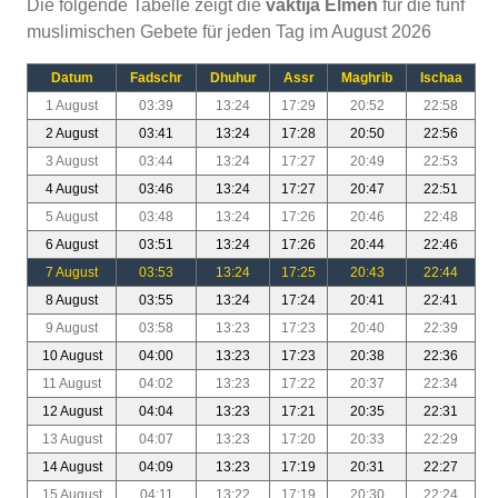
Die folgende Tabelle zeigt die
vaktija Elmen
für die fünf
muslimischen Gebete für jeden Tag im August 2026
Datum
Fadschr
Dhuhur
Assr
Maghrib
Ischaa
1 August
03:39
13:24
17:29
20:52
22:58
2 August
03:41
13:24
17:28
20:50
22:56
3 August
03:44
13:24
17:27
20:49
22:53
4 August
03:46
13:24
17:27
20:47
22:51
5 August
03:48
13:24
17:26
20:46
22:48
6 August
03:51
13:24
17:26
20:44
22:46
7 August
03:53
13:24
17:25
20:43
22:44
8 August
03:55
13:24
17:24
20:41
22:41
9 August
03:58
13:23
17:23
20:40
22:39
10 August
04:00
13:23
17:23
20:38
22:36
11 August
04:02
13:23
17:22
20:37
22:34
12 August
04:04
13:23
17:21
20:35
22:31
13 August
04:07
13:23
17:20
20:33
22:29
14 August
04:09
13:23
17:19
20:31
22:27
15 August
04:11
13:22
17:19
20:30
22:24