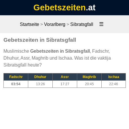
Gebetszeiten
.at
☰
Startseite
>
Vorarlberg
>
Sibratsgfall
Gebetszeiten in Sibratsgfall
Muslimische
Gebetszeiten in Sibratsgfall
, Fadschr,
Dhuhur, Assr, Maghrib und Ischaa. Was ist die vaktija
Sibratsgfall heute?
Fadschr
Dhuhur
Assr
Maghrib
Ischaa
03:54
13:26
17:27
20:45
22:46