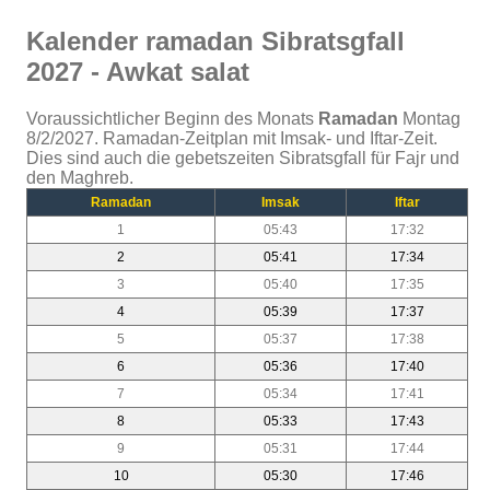
Kalender ramadan Sibratsgfall
2027 - Awkat salat
Voraussichtlicher Beginn des Monats
Ramadan
Montag
8/2/2027. Ramadan-Zeitplan mit Imsak- und Iftar-Zeit.
Dies sind auch die gebetszeiten Sibratsgfall für Fajr und
den Maghreb.
Ramadan
Imsak
Iftar
1
05:43
17:32
2
05:41
17:34
3
05:40
17:35
4
05:39
17:37
5
05:37
17:38
6
05:36
17:40
7
05:34
17:41
8
05:33
17:43
9
05:31
17:44
10
05:30
17:46