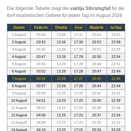
Die folgende Tabelle zeigt die
vaktija Sibratsgfall
für die
fünf muslimischen Gebete für jeden Tag im August 2026
Datum
Fadschr
Dhuhur
Assr
Maghrib
Ischaa
1 August
03:40
13:26
17:31
20:54
23:01
2 August
03:42
13:26
17:30
20:53
22:58
3 August
03:45
13:26
17:30
20:51
22:56
4 August
03:47
13:26
17:29
20:50
22:54
5 August
03:50
13:26
17:28
20:48
22:51
6 August
03:52
13:26
17:28
20:47
22:49
7 August
03:54
13:26
17:27
20:45
22:46
8 August
03:57
13:26
17:26
20:44
22:44
9 August
03:59
13:25
17:26
20:42
22:41
10 August
04:01
13:25
17:25
20:40
22:39
11 August
04:03
13:25
17:24
20:39
22:36
12 August
04:06
13:25
17:23
20:37
22:34
13 August
04:08
13:25
17:22
20:35
22:32
14 August
04:10
13:25
17:22
20:34
22:29