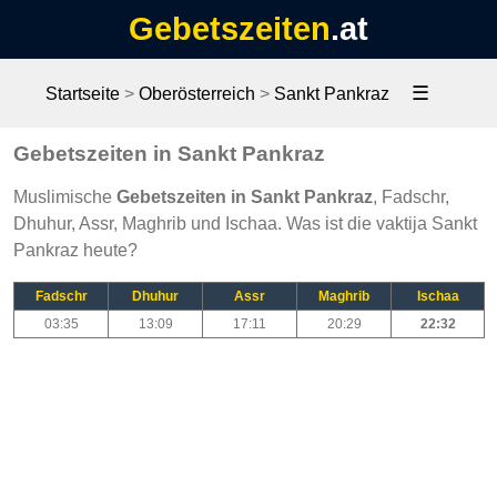
Gebetszeiten
.at
☰
Startseite
>
Oberösterreich
>
Sankt Pankraz
Gebetszeiten in Sankt Pankraz
Muslimische
Gebetszeiten in Sankt Pankraz
, Fadschr,
Dhuhur, Assr, Maghrib und Ischaa. Was ist die vaktija Sankt
Pankraz heute?
Fadschr
Dhuhur
Assr
Maghrib
Ischaa
03:35
13:09
17:11
20:29
22:32