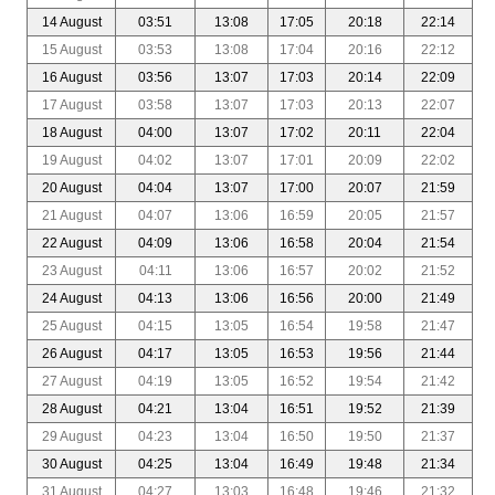
14 August
03:51
13:08
17:05
20:18
22:14
15 August
03:53
13:08
17:04
20:16
22:12
16 August
03:56
13:07
17:03
20:14
22:09
17 August
03:58
13:07
17:03
20:13
22:07
18 August
04:00
13:07
17:02
20:11
22:04
19 August
04:02
13:07
17:01
20:09
22:02
20 August
04:04
13:07
17:00
20:07
21:59
21 August
04:07
13:06
16:59
20:05
21:57
22 August
04:09
13:06
16:58
20:04
21:54
23 August
04:11
13:06
16:57
20:02
21:52
24 August
04:13
13:06
16:56
20:00
21:49
25 August
04:15
13:05
16:54
19:58
21:47
26 August
04:17
13:05
16:53
19:56
21:44
27 August
04:19
13:05
16:52
19:54
21:42
28 August
04:21
13:04
16:51
19:52
21:39
29 August
04:23
13:04
16:50
19:50
21:37
30 August
04:25
13:04
16:49
19:48
21:34
31 August
04:27
13:03
16:48
19:46
21:32