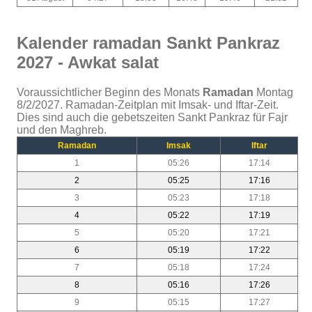
Kalender ramadan Sankt Pankraz
2027 - Awkat salat
Voraussichtlicher Beginn des Monats
Ramadan
Montag
8/2/2027. Ramadan-Zeitplan mit Imsak- und Iftar-Zeit.
Dies sind auch die gebetszeiten Sankt Pankraz für Fajr
und den Maghreb.
Ramadan
Imsak
Iftar
1
05:26
17:14
2
05:25
17:16
3
05:23
17:18
4
05:22
17:19
5
05:20
17:21
6
05:19
17:22
7
05:18
17:24
8
05:16
17:26
9
05:15
17:27