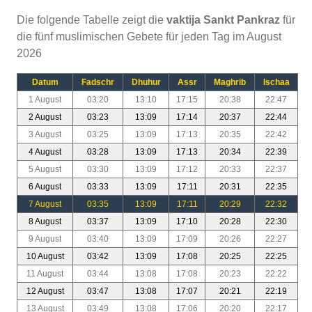
Die folgende Tabelle zeigt die
vaktija Sankt Pankraz
für
die fünf muslimischen Gebete für jeden Tag im August
2026
Datum
Fadschr
Dhuhur
Assr
Maghrib
Ischaa
1 August
03:20
13:10
17:15
20:38
22:47
2 August
03:23
13:09
17:14
20:37
22:44
3 August
03:25
13:09
17:13
20:35
22:42
4 August
03:28
13:09
17:13
20:34
22:39
5 August
03:30
13:09
17:12
20:33
22:37
6 August
03:33
13:09
17:11
20:31
22:35
7 August
03:35
13:09
17:11
20:29
22:32
8 August
03:37
13:09
17:10
20:28
22:30
9 August
03:40
13:09
17:09
20:26
22:27
10 August
03:42
13:09
17:08
20:25
22:25
11 August
03:44
13:08
17:08
20:23
22:22
12 August
03:47
13:08
17:07
20:21
22:19
13 August
03:49
13:08
17:06
20:20
22:17