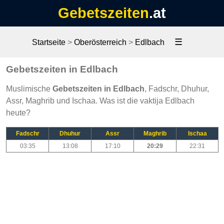
Gebetszeiten
.at
☰
Startseite
>
Oberösterreich
>
Edlbach
Gebetszeiten in Edlbach
Muslimische
Gebetszeiten in Edlbach
, Fadschr, Dhuhur,
Assr, Maghrib und Ischaa. Was ist die vaktija Edlbach
heute?
Fadschr
Dhuhur
Assr
Maghrib
Ischaa
03:35
13:08
17:10
20:29
22:31