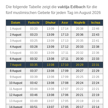
Die folgende Tabelle zeigt die
vaktija Edlbach
für die
fünf muslimischen Gebete für jeden Tag im August 2026
Datum
Fadschr
Dhuhur
Assr
Maghrib
Ischaa
1 August
03:20
13:09
17:14
20:38
22:46
2 August
03:23
13:09
17:13
20:36
22:43
3 August
03:25
13:09
17:13
20:35
22:41
4 August
03:28
13:09
17:12
20:33
22:38
5 August
03:30
13:09
17:11
20:32
22:36
6 August
03:32
13:08
17:11
20:30
22:33
7 August
03:35
13:08
17:10
20:29
22:31
8 August
03:37
13:08
17:09
20:27
22:29
9 August
03:39
13:08
17:09
20:25
22:26
10 August
03:42
13:08
17:08
20:24
22:24
11 August
03:44
13:08
17:07
20:22
22:21
12 August
03:46
13:08
17:06
20:21
22:19
13 August
03:49
13:07
17:05
20:19
22:16
14 August
03:51
13:07
17:05
20:17
22:14