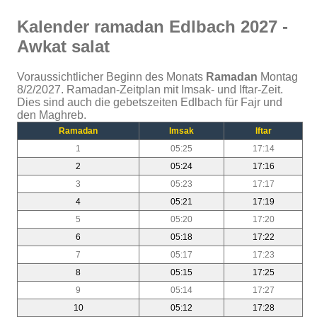
Kalender ramadan Edlbach 2027 -
Awkat salat
Voraussichtlicher Beginn des Monats
Ramadan
Montag
8/2/2027. Ramadan-Zeitplan mit Imsak- und Iftar-Zeit.
Dies sind auch die gebetszeiten Edlbach für Fajr und
den Maghreb.
Ramadan
Imsak
Iftar
1
05:25
17:14
2
05:24
17:16
3
05:23
17:17
4
05:21
17:19
5
05:20
17:20
6
05:18
17:22
7
05:17
17:23
8
05:15
17:25
9
05:14
17:27
10
05:12
17:28