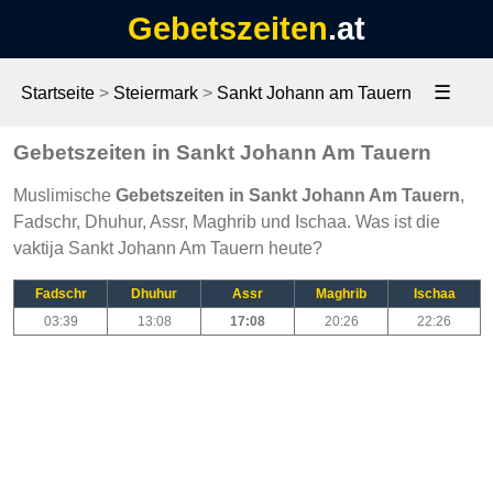
Gebetszeiten
.at
☰
Startseite
>
Steiermark
>
Sankt Johann am Tauern
Gebetszeiten in Sankt Johann Am Tauern
Muslimische
Gebetszeiten in Sankt Johann Am Tauern
,
Fadschr, Dhuhur, Assr, Maghrib und Ischaa. Was ist die
vaktija Sankt Johann Am Tauern heute?
Fadschr
Dhuhur
Assr
Maghrib
Ischaa
03:39
13:08
17:08
20:26
22:26