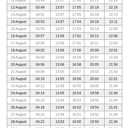
11 August
03:46
13:07
17:06
20:21
22:18
12 August
03:49
13:07
17:05
20:19
22:16
13 August
03:51
13:07
17:05
20:18
22:13
14 August
03:53
13:07
17:04
20:16
22:11
15 August
03:55
13:07
17:03
20:14
22:08
16 August
03:57
13:06
17:02
20:12
22:06
17 August
03:59
13:06
17:01
20:11
22:04
18 August
04:02
13:06
17:00
20:09
22:01
19 August
04:04
13:06
16:59
20:07
21:59
20 August
04:06
13:06
16:58
20:05
21:56
21 August
04:08
13:05
16:57
20:03
21:54
22 August
04:10
13:05
16:56
20:02
21:51
23 August
04:12
13:05
16:55
20:00
21:49
24 August
04:14
13:05
16:54
19:58
21:46
25 August
04:16
13:04
16:53
19:56
21:44
26 August
04:18
13:04
16:52
19:54
21:41
27 August
04:20
13:04
16:51
19:52
21:39
28 August
04:22
13:03
16:50
19:50
21:36