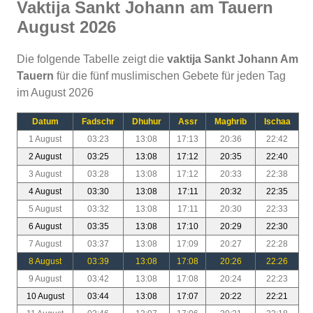
Vaktija Sankt Johann am Tauern
August 2026
Die folgende Tabelle zeigt die
vaktija Sankt Johann Am
Tauern
für die fünf muslimischen Gebete für jeden Tag
im August 2026
Datum
Fadschr
Dhuhur
Assr
Maghrib
Ischaa
1 August
03:23
13:08
17:13
20:36
22:42
2 August
03:25
13:08
17:12
20:35
22:40
3 August
03:28
13:08
17:12
20:33
22:38
4 August
03:30
13:08
17:11
20:32
22:35
5 August
03:32
13:08
17:11
20:30
22:33
6 August
03:35
13:08
17:10
20:29
22:30
7 August
03:37
13:08
17:09
20:27
22:28
8 August
03:39
13:08
17:08
20:26
22:26
9 August
03:42
13:08
17:08
20:24
22:23
10 August
03:44
13:08
17:07
20:22
22:21