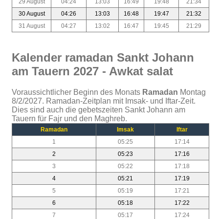
29 August
04:24
13:03
16:49
19:48
21:34
30 August
04:26
13:03
16:48
19:47
21:32
31 August
04:27
13:02
16:47
19:45
21:29
Kalender ramadan Sankt Johann
am Tauern 2027 - Awkat salat
Voraussichtlicher Beginn des Monats
Ramadan
Montag
8/2/2027. Ramadan-Zeitplan mit Imsak- und Iftar-Zeit.
Dies sind auch die gebetszeiten Sankt Johann am
Tauern für Fajr und den Maghreb.
Ramadan
Imsak
Iftar
1
05:25
17:14
2
05:23
17:16
3
05:22
17:18
4
05:21
17:19
5
05:19
17:21
6
05:18
17:22
7
05:17
17:24