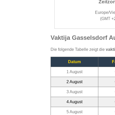
Zeitzo
Europe/Vi
(GMT +
Vaktija Gasselsdorf A
Die folgende Tabelle zeigt die
vakt
Datum
F
1 August
2 August
3 August
4 August
5 August