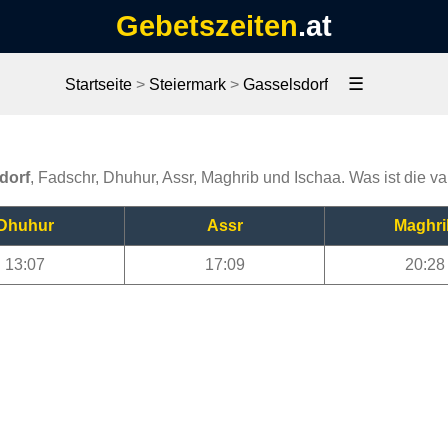
Gebetszeiten
.at
☰
Startseite
>
Steiermark
>
Gasselsdorf
dorf
, Fadschr, Dhuhur, Assr, Maghrib und Ischaa. Was ist die va
Dhuhur
Assr
Maghri
13:07
17:09
20:28