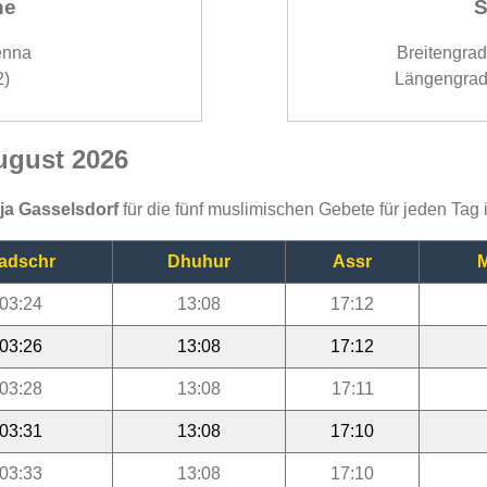
ne
S
enna
Breitengra
2)
Längengrad
ugust 2026
ija Gasselsdorf
für die fünf muslimischen Gebete für jeden Tag
adschr
Dhuhur
Assr
M
03:24
13:08
17:12
03:26
13:08
17:12
03:28
13:08
17:11
03:31
13:08
17:10
03:33
13:08
17:10