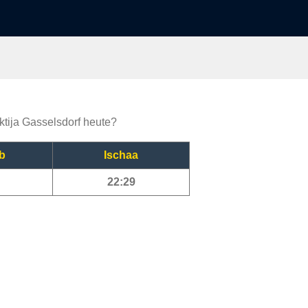
ktija Gasselsdorf heute?
b
Ischaa
22:29