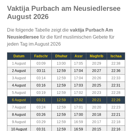
Vaktija Purbach am Neusiedlersee
August 2026
Die folgende Tabelle zeigt die
vaktija Purbach Am
Neusiedlersee
für die fünf muslimischen Gebete für
jeden Tag im August 2026
Datum
Fadschr
Dhuhur
Assr
Maghrib
Ischaa
1 August
03:09
13:00
17:05
20:29
22:38
2 August
03:11
12:59
17:04
20:27
22:36
3 August
03:14
12:59
17:04
20:26
22:33
4 August
03:16
12:59
17:03
20:25
22:31
5 August
03:19
12:59
17:02
20:23
22:28
6 August
03:21
12:59
17:02
20:21
22:26
7 August
03:24
12:59
17:01
20:20
22:23
8 August
03:26
12:59
17:00
20:18
22:21
9 August
03:29
12:59
16:59
20:17
22:18
10 August
03:31
12:59
16:59
20:15
22:16