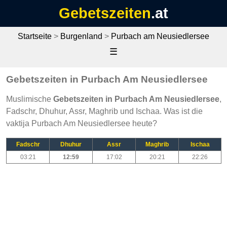
Gebetszeiten
.at
Startseite
>
Burgenland
>
Purbach am Neusiedlersee
☰
Gebetszeiten in Purbach Am Neusiedlersee
Muslimische
Gebetszeiten in Purbach Am Neusiedlersee
,
Fadschr, Dhuhur, Assr, Maghrib und Ischaa. Was ist die
vaktija Purbach Am Neusiedlersee heute?
Fadschr
Dhuhur
Assr
Maghrib
Ischaa
03:21
12:59
17:02
20:21
22:26