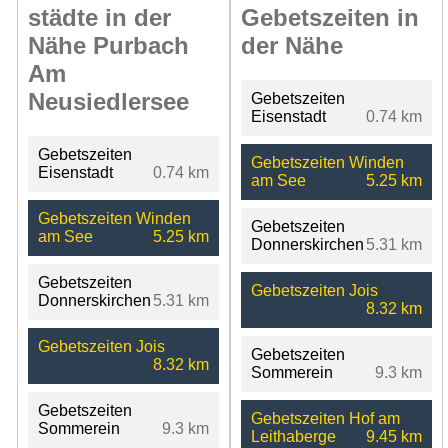
städte in der
Gebetszeiten in
Nähe Purbach
der Nähe
Am
Neusiedlersee
Gebetszeiten
Eisenstadt
0.74 km
Gebetszeiten
Gebetszeiten Winden
Eisenstadt
0.74 km
am See
5.25 km
Gebetszeiten Winden
Gebetszeiten
am See
5.25 km
Donnerskirchen
5.31 km
Gebetszeiten
Gebetszeiten Jois
Donnerskirchen
5.31 km
8.32 km
Gebetszeiten Jois
Gebetszeiten
8.32 km
Sommerein
9.3 km
Gebetszeiten
Gebetszeiten Hof am
Sommerein
9.3 km
Leithaberge
9.45 km