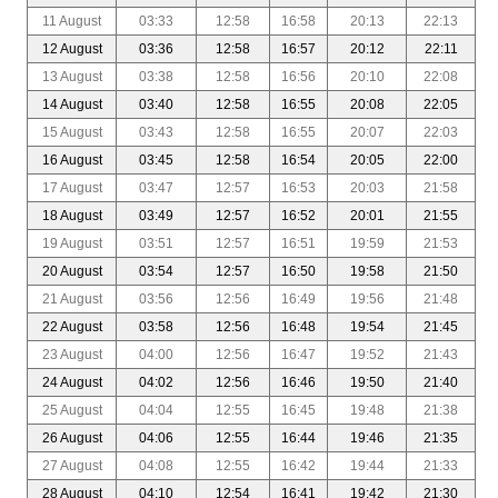
11 August
03:33
12:58
16:58
20:13
22:13
12 August
03:36
12:58
16:57
20:12
22:11
13 August
03:38
12:58
16:56
20:10
22:08
14 August
03:40
12:58
16:55
20:08
22:05
15 August
03:43
12:58
16:55
20:07
22:03
16 August
03:45
12:58
16:54
20:05
22:00
17 August
03:47
12:57
16:53
20:03
21:58
18 August
03:49
12:57
16:52
20:01
21:55
19 August
03:51
12:57
16:51
19:59
21:53
20 August
03:54
12:57
16:50
19:58
21:50
21 August
03:56
12:56
16:49
19:56
21:48
22 August
03:58
12:56
16:48
19:54
21:45
23 August
04:00
12:56
16:47
19:52
21:43
24 August
04:02
12:56
16:46
19:50
21:40
25 August
04:04
12:55
16:45
19:48
21:38
26 August
04:06
12:55
16:44
19:46
21:35
27 August
04:08
12:55
16:42
19:44
21:33
28 August
04:10
12:54
16:41
19:42
21:30