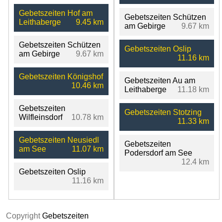
Gebetszeiten Hof am
Gebetszeiten Schützen
Leithaberge
9.45 km
am Gebirge
9.67 km
Gebetszeiten Schützen
Gebetszeiten Oslip
am Gebirge
9.67 km
11.16 km
Gebetszeiten Königshof
Gebetszeiten Au am
10.46 km
Leithaberge
11.18 km
Gebetszeiten
Gebetszeiten Stotzing
Wilfleinsdorf
10.78 km
11.33 km
Gebetszeiten Neusiedl
Gebetszeiten
am See
11.07 km
Podersdorf am See
12.4 km
Gebetszeiten Oslip
11.16 km
Copyright
Gebetszeiten