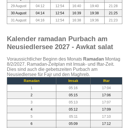
29 August
04:12
12:54
16:40
19:40
21:28
30 August
04:14
12:54
16:39
19:38
21:25
31 August
04:16
12:54
16:38
19:36
21:23
Kalender ramadan Purbach am
Neusiedlersee 2027 - Awkat salat
Voraussichtlicher Beginn des Monats
Ramadan
Montag
8/2/2027. Ramadan-Zeitplan mit Imsak- und Iftar-Zeit.
Dies sind auch die gebetszeiten Purbach am
Neusiedlersee für Fajr und den Maghreb.
Ramadan
Imsak
Iftar
1
05:16
17:04
2
05:15
17:06
3
05:13
17:07
4
05:12
17:09
5
05:11
17:10
6
05:09
17:12