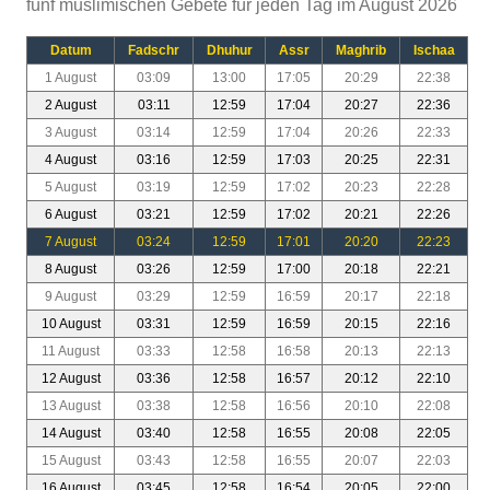
fünf muslimischen Gebete für jeden Tag im August 2026
Datum
Fadschr
Dhuhur
Assr
Maghrib
Ischaa
1 August
03:09
13:00
17:05
20:29
22:38
2 August
03:11
12:59
17:04
20:27
22:36
3 August
03:14
12:59
17:04
20:26
22:33
4 August
03:16
12:59
17:03
20:25
22:31
5 August
03:19
12:59
17:02
20:23
22:28
6 August
03:21
12:59
17:02
20:21
22:26
7 August
03:24
12:59
17:01
20:20
22:23
8 August
03:26
12:59
17:00
20:18
22:21
9 August
03:29
12:59
16:59
20:17
22:18
10 August
03:31
12:59
16:59
20:15
22:16
11 August
03:33
12:58
16:58
20:13
22:13
12 August
03:36
12:58
16:57
20:12
22:10
13 August
03:38
12:58
16:56
20:10
22:08
14 August
03:40
12:58
16:55
20:08
22:05
15 August
03:43
12:58
16:55
20:07
22:03
16 August
03:45
12:58
16:54
20:05
22:00