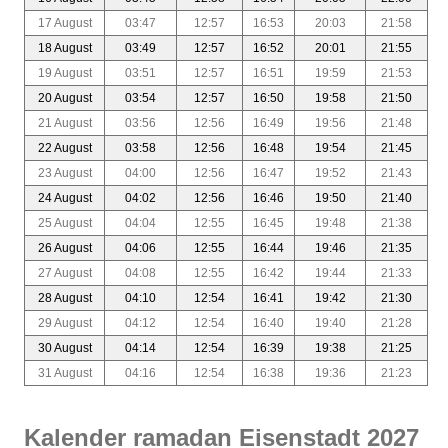
17 August
03:47
12:57
16:53
20:03
21:58
18 August
03:49
12:57
16:52
20:01
21:55
19 August
03:51
12:57
16:51
19:59
21:53
20 August
03:54
12:57
16:50
19:58
21:50
21 August
03:56
12:56
16:49
19:56
21:48
22 August
03:58
12:56
16:48
19:54
21:45
23 August
04:00
12:56
16:47
19:52
21:43
24 August
04:02
12:56
16:46
19:50
21:40
25 August
04:04
12:55
16:45
19:48
21:38
26 August
04:06
12:55
16:44
19:46
21:35
27 August
04:08
12:55
16:42
19:44
21:33
28 August
04:10
12:54
16:41
19:42
21:30
29 August
04:12
12:54
16:40
19:40
21:28
30 August
04:14
12:54
16:39
19:38
21:25
31 August
04:16
12:54
16:38
19:36
21:23
Kalender ramadan Eisenstadt 2027