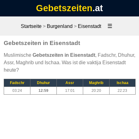
Gebetszeiten
.at
☰
Startseite
>
Burgenland
>
Eisenstadt
Gebetszeiten in Eisenstadt
Muslimische
Gebetszeiten in Eisenstadt
, Fadschr, Dhuhur,
Assr, Maghrib und Ischaa. Was ist die vaktija Eisenstadt
heute?
Fadschr
Dhuhur
Assr
Maghrib
Ischaa
03:24
12:59
17:01
20:20
22:23