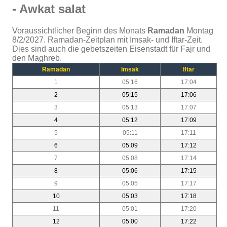
- Awkat salat
Voraussichtlicher Beginn des Monats
Ramadan
Montag
8/2/2027. Ramadan-Zeitplan mit Imsak- und Iftar-Zeit.
Dies sind auch die gebetszeiten Eisenstadt für Fajr und
den Maghreb.
Ramadan
Imsak
Iftar
1
05:16
17:04
2
05:15
17:06
3
05:13
17:07
4
05:12
17:09
5
05:11
17:11
6
05:09
17:12
7
05:08
17:14
8
05:06
17:15
9
05:05
17:17
10
05:03
17:18
11
05:01
17:20
12
05:00
17:22