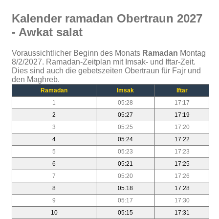
Kalender ramadan Obertraun 2027
- Awkat salat
Voraussichtlicher Beginn des Monats
Ramadan
Montag
8/2/2027. Ramadan-Zeitplan mit Imsak- und Iftar-Zeit.
Dies sind auch die gebetszeiten Obertraun für Fajr und
den Maghreb.
Ramadan
Imsak
Iftar
1
05:28
17:17
2
05:27
17:19
3
05:25
17:20
4
05:24
17:22
5
05:23
17:23
6
05:21
17:25
7
05:20
17:26
8
05:18
17:28
9
05:17
17:30
10
05:15
17:31