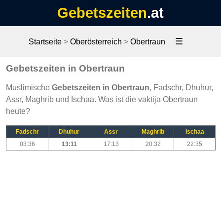
Gebetszeiten
.at
☰
Startseite
>
Oberösterreich
>
Obertraun
Gebetszeiten in Obertraun
Muslimische
Gebetszeiten in Obertraun
, Fadschr, Dhuhur,
Assr, Maghrib und Ischaa. Was ist die vaktija Obertraun
heute?
Fadschr
Dhuhur
Assr
Maghrib
Ischaa
03:36
13:11
17:13
20:32
22:35