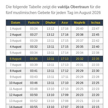
Die folgende Tabelle zeigt die
vaktija Obertraun
für die
fünf muslimischen Gebete für jeden Tag im August 2026
Datum
Fadschr
Dhuhur
Assr
Maghrib
Ischaa
1 August
03:24
13:12
17:16
20:40
22:47
2 August
03:27
13:12
17:16
20:38
22:45
3 August
03:29
13:11
17:15
20:37
22:42
4 August
03:32
13:11
17:15
20:35
22:40
5 August
03:34
13:11
17:14
20:34
22:38
6 August
03:36
13:11
17:13
20:32
22:35
7 August
03:39
13:11
17:13
20:31
22:33
8 August
03:41
13:11
17:12
20:29
22:30
9 August
03:43
13:11
17:11
20:28
22:28
10 August
03:46
13:11
17:10
20:26
22:25
11 August
03:48
13:10
17:10
20:25
22:23
12 August
03:50
13:10
17:09
20:23
22:20
13 August
03:52
13:10
17:08
20:21
22:18
14 August
03:55
13:10
17:07
20:19
22:15