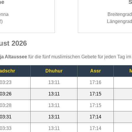
ne
S
enna
Breitengra
2)
Längengrad
ust 2026
ija Altaussee
für die fünf muslimischen Gebete für jeden Tag i
adschr
Dhuhur
Assr
M
03:23
13:11
17:16
03:26
13:11
17:15
03:28
13:11
17:15
03:31
13:11
17:14
03:33
13:11
17:14