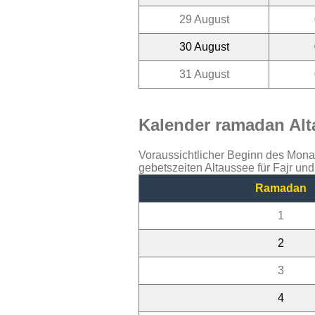
29 August
30 August
31 August
Kalender ramadan Alta
Voraussichtlicher Beginn des Mon
gebetszeiten Altaussee für Fajr un
Ramadan
1
2
3
4