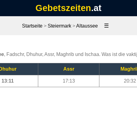
Gebetszeiten
.at
☰
Startseite
>
Steiermark
>
Altaussee
ee
, Fadschr, Dhuhur, Assr, Maghrib und Ischaa. Was ist die vakt
Dhuhur
Assr
Maghri
13:11
17:13
20:32