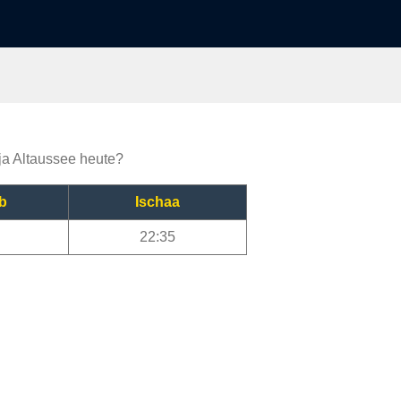
ija Altaussee heute?
b
Ischaa
22:35