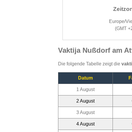
Zeitzo
Europe/Vi
(GMT +
Vaktija Nußdorf am At
Die folgende Tabelle zeigt die
vakt
Datum
F
1 August
2 August
3 August
4 August