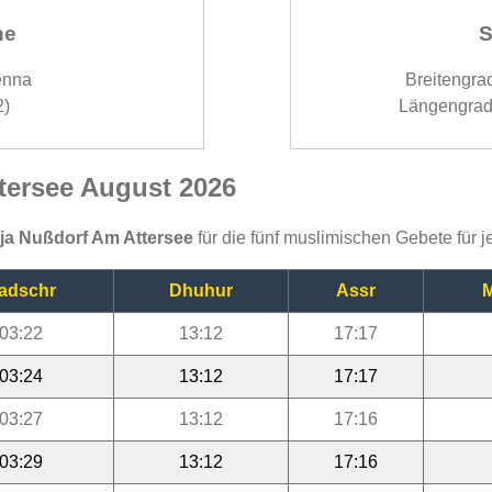
ne
S
enna
Breitengra
2)
Längengrad
tersee August 2026
ija Nußdorf Am Attersee
für die fünf muslimischen Gebete für 
adschr
Dhuhur
Assr
M
03:22
13:12
17:17
03:24
13:12
17:17
03:27
13:12
17:16
03:29
13:12
17:16