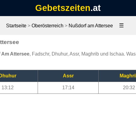
Gebetszeiten
.at
☰
Startseite
>
Oberösterreich
>
Nußdorf am Attersee
ttersee
f Am Attersee
, Fadschr, Dhuhur, Assr, Maghrib und Ischaa. Was 
Dhuhur
Assr
Maghri
13:12
17:14
20:32