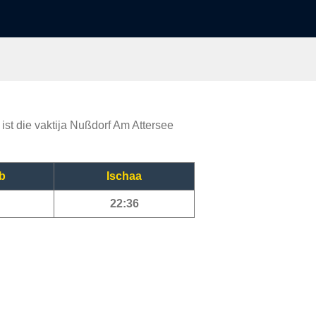
ist die vaktija Nußdorf Am Attersee
b
Ischaa
22:36