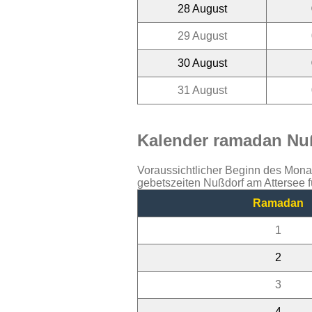
28 August
29 August
30 August
31 August
Kalender ramadan Nuß
Voraussichtlicher Beginn des Mon
gebetszeiten Nußdorf am Attersee f
Ramadan
1
2
3
4