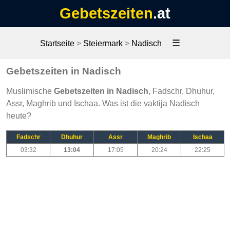
Gebetszeiten
.at
☰
Startseite
>
Steiermark
>
Nadisch
Gebetszeiten in Nadisch
Muslimische
Gebetszeiten in Nadisch
, Fadschr, Dhuhur,
Assr, Maghrib und Ischaa. Was ist die vaktija Nadisch
heute?
Fadschr
Dhuhur
Assr
Maghrib
Ischaa
03:32
13:04
17:05
20:24
22:25