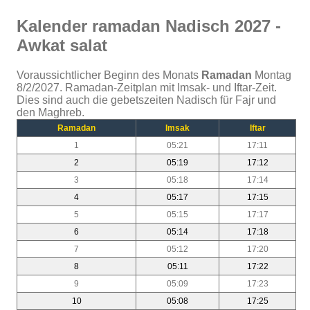
Kalender ramadan Nadisch 2027 -
Awkat salat
Voraussichtlicher Beginn des Monats
Ramadan
Montag
8/2/2027. Ramadan-Zeitplan mit Imsak- und Iftar-Zeit.
Dies sind auch die gebetszeiten Nadisch für Fajr und
den Maghreb.
Ramadan
Imsak
Iftar
1
05:21
17:11
2
05:19
17:12
3
05:18
17:14
4
05:17
17:15
5
05:15
17:17
6
05:14
17:18
7
05:12
17:20
8
05:11
17:22
9
05:09
17:23
10
05:08
17:25