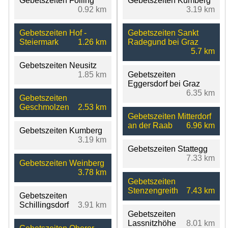
Gebetszeiten Folling
Gebetszeiten Kumberg
0.92 km
3.19 km
Gebetszeiten Hof -
Gebetszeiten Sankt
Steiermark
1.26 km
Radegund bei Graz
5.7 km
Gebetszeiten Neusitz
1.85 km
Gebetszeiten
Eggersdorf bei Graz
6.35 km
Gebetszeiten
Geschmolzen
2.53 km
Gebetszeiten Mitterdorf
an der Raab
6.96 km
Gebetszeiten Kumberg
3.19 km
Gebetszeiten Stattegg
7.33 km
Gebetszeiten Weinberg
3.78 km
Gebetszeiten
Stenzengreith
7.43 km
Gebetszeiten
Schillingsdorf
3.91 km
Gebetszeiten
Lassnitzhöhe
8.01 km