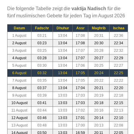
Die folgende Tabelle zeigt die
vaktija Nadisch
für die
fünf muslimischen Gebete für jeden Tag im August 2026
Datum
Fadschr
Dhuhur
Assr
Maghrib
Ischaa
1 August
03:21
13:04
17:08
20:31
22:36
2 August
03:23
13:04
17:08
20:30
22:34
3 August
03:25
13:04
17:07
20:28
22:32
4 August
03:28
13:04
17:07
20:27
22:29
5 August
03:30
13:04
17:06
20:25
22:27
6 August
03:32
13:04
17:05
20:24
22:25
7 August
03:35
13:04
17:05
20:22
22:22
8 August
03:37
13:04
17:04
20:21
22:20
9 August
03:39
13:03
17:03
20:19
22:18
10 August
03:41
13:03
17:03
20:18
22:15
11 August
03:44
13:03
17:02
20:16
22:13
12 August
03:46
13:03
17:01
20:14
22:10
13 August
03:48
13:03
17:00
20:13
22:08
14 August
03:50
13:03
16:59
20:11
22:05