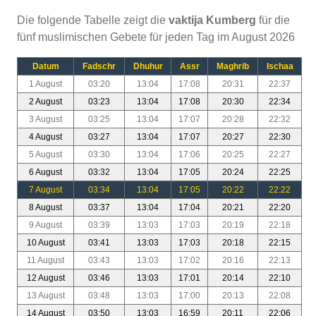
Die folgende Tabelle zeigt die
vaktija Kumberg
für die
fünf muslimischen Gebete für jeden Tag im August 2026
Datum
Fadschr
Dhuhur
Assr
Maghrib
Ischaa
1 August
03:20
13:04
17:08
20:31
22:37
2 August
03:23
13:04
17:08
20:30
22:34
3 August
03:25
13:04
17:07
20:28
22:32
4 August
03:27
13:04
17:07
20:27
22:30
5 August
03:30
13:04
17:06
20:25
22:27
6 August
03:32
13:04
17:05
20:24
22:25
7 August
03:34
13:04
17:05
20:22
22:22
8 August
03:37
13:04
17:04
20:21
22:20
9 August
03:39
13:03
17:03
20:19
22:18
10 August
03:41
13:03
17:03
20:18
22:15
11 August
03:43
13:03
17:02
20:16
22:13
12 August
03:46
13:03
17:01
20:14
22:10
13 August
03:48
13:03
17:00
20:13
22:08
14 August
03:50
13:03
16:59
20:11
22:06