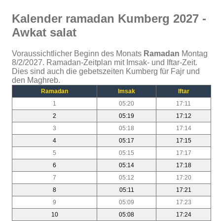
Kalender ramadan Kumberg 2027 -
Awkat salat
Voraussichtlicher Beginn des Monats
Ramadan
Montag
8/2/2027. Ramadan-Zeitplan mit Imsak- und Iftar-Zeit.
Dies sind auch die gebetszeiten Kumberg für Fajr und
den Maghreb.
Ramadan
Imsak
Iftar
1
05:20
17:11
2
05:19
17:12
3
05:18
17:14
4
05:17
17:15
5
05:15
17:17
6
05:14
17:18
7
05:12
17:20
8
05:11
17:21
9
05:09
17:23
10
05:08
17:24