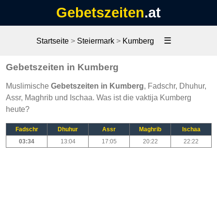
Gebetszeiten
.at
☰
Startseite
>
Steiermark
>
Kumberg
Gebetszeiten in Kumberg
Muslimische
Gebetszeiten in Kumberg
, Fadschr, Dhuhur,
Assr, Maghrib und Ischaa. Was ist die vaktija Kumberg
heute?
Fadschr
Dhuhur
Assr
Maghrib
Ischaa
03:34
13:04
17:05
20:22
22:22