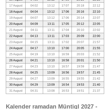
17 August
04:02
13:12
17:07
20:18
22:12
18 August
04:04
13:12
17:06
20:16
22:10
19 August
04:07
13:12
17:06
20:14
22:07
20 August
04:09
13:11
17:05
20:12
22:05
21 August
04:11
13:11
17:04
20:10
22:02
22 August
04:13
13:11
17:03
20:09
22:00
23 August
04:15
13:11
17:02
20:07
21:57
24 August
04:17
13:10
17:00
20:05
21:55
25 August
04:19
13:10
16:59
20:03
21:52
26 August
04:21
13:10
16:58
20:01
21:50
27 August
04:23
13:10
16:57
19:59
21:47
28 August
04:25
13:09
16:56
19:57
21:45
29 August
04:27
13:09
16:55
19:55
21:42
30 August
04:29
13:09
16:54
19:53
21:40
31 August
04:31
13:08
16:53
19:51
21:37
Kalender ramadan Müntigl 2027 -