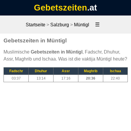
Gebetszeiten
.at
☰
Startseite
>
Salzburg
>
Müntigl
Gebetszeiten in Müntigl
Muslimische
Gebetszeiten in Müntigl
, Fadschr, Dhuhur,
Assr, Maghrib und Ischaa. Was ist die vaktija Müntigl heute?
Fadschr
Dhuhur
Assr
Maghrib
Ischaa
03:37
13:14
17:16
20:36
22:40