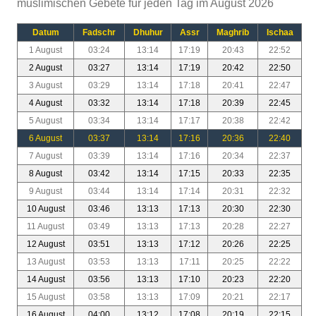
muslimischen Gebete für jeden Tag im August 2026
Datum
Fadschr
Dhuhur
Assr
Maghrib
Ischaa
1 August
03:24
13:14
17:19
20:43
22:52
2 August
03:27
13:14
17:19
20:42
22:50
3 August
03:29
13:14
17:18
20:41
22:47
4 August
03:32
13:14
17:18
20:39
22:45
5 August
03:34
13:14
17:17
20:38
22:42
6 August
03:37
13:14
17:16
20:36
22:40
7 August
03:39
13:14
17:16
20:34
22:37
8 August
03:42
13:14
17:15
20:33
22:35
9 August
03:44
13:14
17:14
20:31
22:32
10 August
03:46
13:13
17:13
20:30
22:30
11 August
03:49
13:13
17:13
20:28
22:27
12 August
03:51
13:13
17:12
20:26
22:25
13 August
03:53
13:13
17:11
20:25
22:22
14 August
03:56
13:13
17:10
20:23
22:20
15 August
03:58
13:13
17:09
20:21
22:17
16 August
04:00
13:12
17:08
20:19
22:15