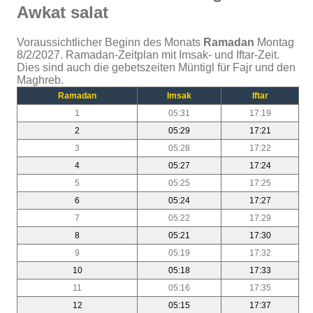
Awkat salat
Voraussichtlicher Beginn des Monats
Ramadan
Montag
8/2/2027. Ramadan-Zeitplan mit Imsak- und Iftar-Zeit.
Dies sind auch die gebetszeiten Müntigl für Fajr und den
Maghreb.
Ramadan
Imsak
Iftar
1
05:31
17:19
2
05:29
17:21
3
05:28
17:22
4
05:27
17:24
5
05:25
17:25
6
05:24
17:27
7
05:22
17:29
8
05:21
17:30
9
05:19
17:32
10
05:18
17:33
11
05:16
17:35
12
05:15
17:37