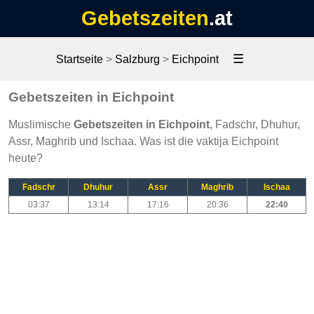
Gebetszeiten
.at
☰
Startseite
>
Salzburg
>
Eichpoint
Gebetszeiten in Eichpoint
Muslimische
Gebetszeiten in Eichpoint
, Fadschr, Dhuhur,
Assr, Maghrib und Ischaa. Was ist die vaktija Eichpoint
heute?
Fadschr
Dhuhur
Assr
Maghrib
Ischaa
03:37
13:14
17:16
20:36
22:40