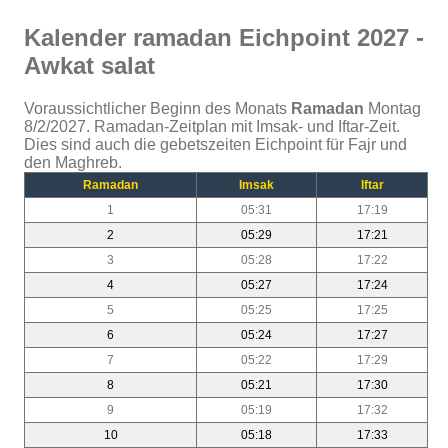
Kalender ramadan Eichpoint 2027 -
Awkat salat
Voraussichtlicher Beginn des Monats
Ramadan
Montag
8/2/2027. Ramadan-Zeitplan mit Imsak- und Iftar-Zeit.
Dies sind auch die gebetszeiten Eichpoint für Fajr und
den Maghreb.
Ramadan
Imsak
Iftar
1
05:31
17:19
2
05:29
17:21
3
05:28
17:22
4
05:27
17:24
5
05:25
17:25
6
05:24
17:27
7
05:22
17:29
8
05:21
17:30
9
05:19
17:32
10
05:18
17:33