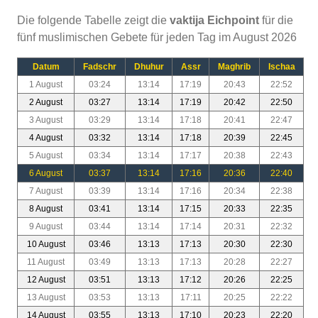
Die folgende Tabelle zeigt die
vaktija Eichpoint
für die
fünf muslimischen Gebete für jeden Tag im August 2026
Datum
Fadschr
Dhuhur
Assr
Maghrib
Ischaa
1 August
03:24
13:14
17:19
20:43
22:52
2 August
03:27
13:14
17:19
20:42
22:50
3 August
03:29
13:14
17:18
20:41
22:47
4 August
03:32
13:14
17:18
20:39
22:45
5 August
03:34
13:14
17:17
20:38
22:43
6 August
03:37
13:14
17:16
20:36
22:40
7 August
03:39
13:14
17:16
20:34
22:38
8 August
03:41
13:14
17:15
20:33
22:35
9 August
03:44
13:14
17:14
20:31
22:32
10 August
03:46
13:13
17:13
20:30
22:30
11 August
03:49
13:13
17:13
20:28
22:27
12 August
03:51
13:13
17:12
20:26
22:25
13 August
03:53
13:13
17:11
20:25
22:22
14 August
03:55
13:13
17:10
20:23
22:20