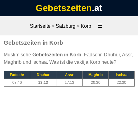
Gebetszeiten
.at
☰
Startseite
>
Salzburg
>
Korb
Gebetszeiten in Korb
Muslimische
Gebetszeiten in Korb
, Fadschr, Dhuhur, Assr,
Maghrib und Ischaa. Was ist die vaktija Korb heute?
Fadschr
Dhuhur
Assr
Maghrib
Ischaa
03:46
13:13
17:13
20:30
22:30