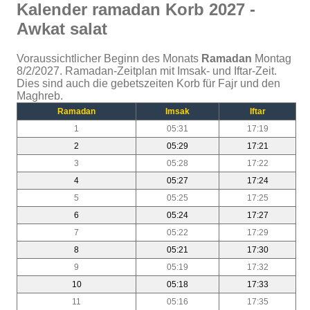
Kalender ramadan Korb 2027 -
Awkat salat
Voraussichtlicher Beginn des Monats
Ramadan
Montag
8/2/2027. Ramadan-Zeitplan mit Imsak- und Iftar-Zeit.
Dies sind auch die gebetszeiten Korb für Fajr und den
Maghreb.
Ramadan
Imsak
Iftar
1
05:31
17:19
2
05:29
17:21
3
05:28
17:22
4
05:27
17:24
5
05:25
17:25
6
05:24
17:27
7
05:22
17:29
8
05:21
17:30
9
05:19
17:32
10
05:18
17:33
11
05:16
17:35