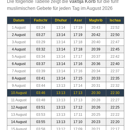
Die folgende Tabelle zeigt die
vaktija Korb
für die fünf
muslimischen Gebete für jeden Tag im August 2026
Datum
Fadschr
Dhuhur
Assr
Maghrib
Ischaa
1 August
03:24
13:14
17:19
20:43
22:52
2 August
03:27
13:14
17:19
20:42
22:50
3 August
03:29
13:14
17:18
20:40
22:47
4 August
03:32
13:14
17:18
20:39
22:45
5 August
03:34
13:14
17:17
20:37
22:42
6 August
03:37
13:14
17:16
20:36
22:40
7 August
03:39
13:14
17:16
20:34
22:37
8 August
03:41
13:14
17:15
20:33
22:35
9 August
03:44
13:13
17:14
20:31
22:32
10 August
03:46
13:13
17:13
20:30
22:30
11 August
03:48
13:13
17:13
20:28
22:27
12 August
03:51
13:13
17:12
20:26
22:25
13 August
03:53
13:13
17:11
20:25
22:22
14 August
03:55
13:13
17:10
20:23
22:20
15 August
03:58
13:12
17:09
20:21
22:17