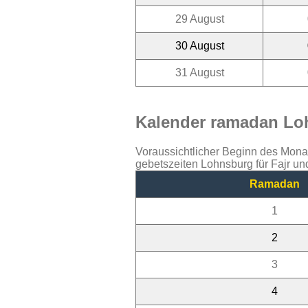
29 August
30 August
31 August
Kalender ramadan Loh
Voraussichtlicher Beginn des Mon
gebetszeiten Lohnsburg für Fajr u
Ramadan
1
2
3
4