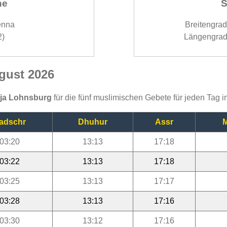
ne
S
enna
Breitengra
2)
Längengrad
gust 2026
ija Lohnsburg
für die fünf muslimischen Gebete für jeden Tag 
adschr
Dhuhur
Assr
M
03:20
13:13
17:18
03:22
13:13
17:18
03:25
13:13
17:17
03:28
13:13
17:16
03:30
13:12
17:16