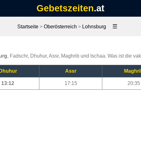
Gebetszeiten
.at
☰
Startseite
>
Oberösterreich
>
Lohnsburg
urg
, Fadschr, Dhuhur, Assr, Maghrib und Ischaa. Was ist die va
Dhuhur
Assr
Maghri
13:12
17:15
20:35