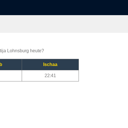
ktija Lohnsburg heute?
b
Ischaa
22:41