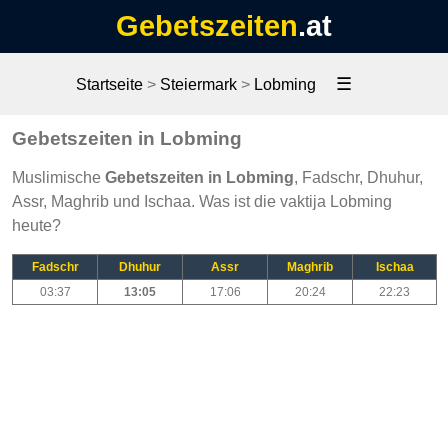
Gebetszeiten
.at
☰
Startseite
>
Steiermark
>
Lobming
Gebetszeiten in Lobming
Muslimische
Gebetszeiten in Lobming
, Fadschr, Dhuhur,
Assr, Maghrib und Ischaa. Was ist die vaktija Lobming
heute?
Fadschr
Dhuhur
Assr
Maghrib
Ischaa
03:37
13:05
17:06
20:24
22:23