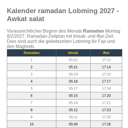
Kalender ramadan Lobming 2027 -
Awkat salat
Voraussichtlicher Beginn des Monats
Ramadan
Montag
8/2/2027. Ramadan-Zeitplan mit Imsak- und Iftar-Zeit.
Dies sind auch die gebetszeiten Lobming für Fajr und
den Maghreb.
Ramadan
Imsak
Iftar
1
05:22
17:12
2
05:21
17:14
3
05:19
17:15
4
05:18
17:17
5
05:17
17:18
6
05:15
17:20
7
05:14
17:21
8
05:12
17:23
9
05:11
17:25
10
05:09
17:26