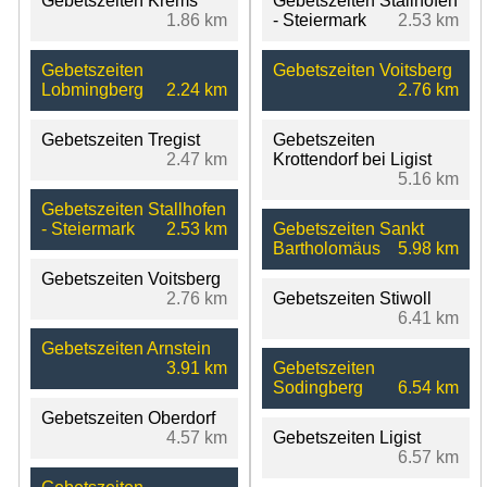
Gebetszeiten Krems
Gebetszeiten Stallhofen
1.86 km
- Steiermark
2.53 km
Gebetszeiten
Gebetszeiten Voitsberg
Lobmingberg
2.24 km
2.76 km
Gebetszeiten Tregist
Gebetszeiten
2.47 km
Krottendorf bei Ligist
5.16 km
Gebetszeiten Stallhofen
- Steiermark
2.53 km
Gebetszeiten Sankt
Bartholomäus
5.98 km
Gebetszeiten Voitsberg
2.76 km
Gebetszeiten Stiwoll
6.41 km
Gebetszeiten Arnstein
3.91 km
Gebetszeiten
Sodingberg
6.54 km
Gebetszeiten Oberdorf
4.57 km
Gebetszeiten Ligist
6.57 km