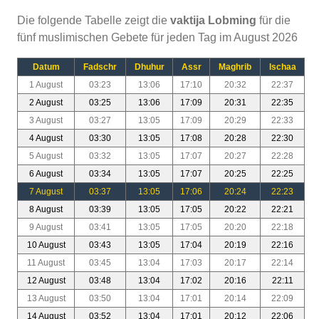
Die folgende Tabelle zeigt die
vaktija Lobming
für die
fünf muslimischen Gebete für jeden Tag im August 2026
Datum
Fadschr
Dhuhur
Assr
Maghrib
Ischaa
1 August
03:23
13:06
17:10
20:32
22:37
2 August
03:25
13:06
17:09
20:31
22:35
3 August
03:27
13:05
17:09
20:29
22:33
4 August
03:30
13:05
17:08
20:28
22:30
5 August
03:32
13:05
17:07
20:27
22:28
6 August
03:34
13:05
17:07
20:25
22:25
7 August
03:37
13:05
17:06
20:24
22:23
8 August
03:39
13:05
17:05
20:22
22:21
9 August
03:41
13:05
17:05
20:20
22:18
10 August
03:43
13:05
17:04
20:19
22:16
11 August
03:45
13:04
17:03
20:17
22:14
12 August
03:48
13:04
17:02
20:16
22:11
13 August
03:50
13:04
17:01
20:14
22:09
14 August
03:52
13:04
17:01
20:12
22:06