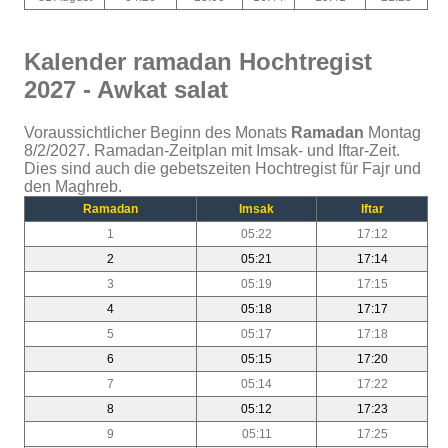
Kalender ramadan Hochtregist
2027 - Awkat salat
Voraussichtlicher Beginn des Monats
Ramadan
Montag
8/2/2027. Ramadan-Zeitplan mit Imsak- und Iftar-Zeit.
Dies sind auch die gebetszeiten Hochtregist für Fajr und
den Maghreb.
Ramadan
Imsak
Iftar
1
05:22
17:12
2
05:21
17:14
3
05:19
17:15
4
05:18
17:17
5
05:17
17:18
6
05:15
17:20
7
05:14
17:22
8
05:12
17:23
9
05:11
17:25