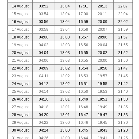
14 August
03:52
13:04
17:01
20:13
22:07
15 August
03:54
13:04
17:00
20:11
22:04
16 August
03:56
13:04
16:59
20:09
22:02
17 August
03:58
13:04
16:58
20:07
21:59
18 August
04:00
13:03
16:57
20:06
21:57
19 August
04:02
13:03
16:56
20:04
21:55
20 August
04:04
13:03
16:55
20:02
21:52
21 August
04:06
13:03
16:55
20:00
21:50
22 August
04:09
13:02
16:54
19:58
21:47
23 August
04:11
13:02
16:53
19:57
21:45
24 August
04:12
13:02
16:51
19:55
21:42
25 August
04:14
13:02
16:50
19:53
21:40
26 August
04:16
13:01
16:49
19:51
21:38
27 August
04:18
13:01
16:48
19:49
21:35
28 August
04:20
13:01
16:47
19:47
21:33
29 August
04:22
13:00
16:46
19:45
21:30
30 August
04:24
13:00
16:45
19:43
21:28
31 August
04:26
13:00
16:44
19:41
21:25