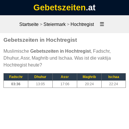
Gebetszeiten
.at
☰
Startseite
>
Steiermark
>
Hochtregist
Gebetszeiten in Hochtregist
Muslimische
Gebetszeiten in Hochtregist
, Fadschr,
Dhuhur, Assr, Maghrib und Ischaa. Was ist die vaktija
Hochtregist heute?
Fadschr
Dhuhur
Assr
Maghrib
Ischaa
03:36
13:05
17:06
20:24
22:24