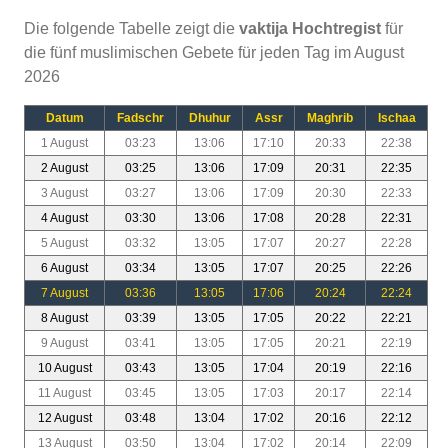
Die folgende Tabelle zeigt die
vaktija Hochtregist
für
die fünf muslimischen Gebete für jeden Tag im August
2026
Datum
Fadschr
Dhuhur
Assr
Maghrib
Ischaa
1 August
03:23
13:06
17:10
20:33
22:38
2 August
03:25
13:06
17:09
20:31
22:35
3 August
03:27
13:06
17:09
20:30
22:33
4 August
03:30
13:06
17:08
20:28
22:31
5 August
03:32
13:05
17:07
20:27
22:28
6 August
03:34
13:05
17:07
20:25
22:26
7 August
03:36
13:05
17:06
20:24
22:24
8 August
03:39
13:05
17:05
20:22
22:21
9 August
03:41
13:05
17:05
20:21
22:19
10 August
03:43
13:05
17:04
20:19
22:16
11 August
03:45
13:05
17:03
20:17
22:14
12 August
03:48
13:04
17:02
20:16
22:12
13 August
03:50
13:04
17:02
20:14
22:09