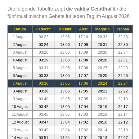
Die folgende Tabelle zeigt die
vaktija Geistthal
für die
fünf muslimischen Gebete für jeden Tag im August 2026
Datum
Fadschr
Dhuhur
Assr
Maghrib
Ischaa
1 August
03:22
13:06
17:10
20:33
22:38
2 August
03:24
13:06
17:09
20:31
22:36
3 August
03:26
13:06
17:09
20:30
22:34
4 August
03:29
13:05
17:08
20:28
22:31
5 August
03:31
13:05
17:08
20:27
22:29
6 August
03:33
13:05
17:07
20:25
22:26
7 August
03:36
13:05
17:06
20:24
22:24
8 August
03:38
13:05
17:05
20:22
22:22
9 August
03:40
13:05
17:05
20:21
22:19
10 August
03:42
13:05
17:04
20:19
22:17
11 August
03:45
13:05
17:03
20:18
22:14
12 August
03:47
13:04
17:02
20:16
22:12
13 August
03:49
13:04
17:02
20:14
22:10
14 August
03:51
13:04
17:01
20:13
22:07