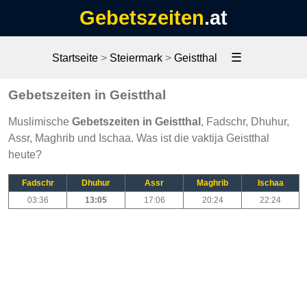
Gebetszeiten
.at
☰
Startseite
>
Steiermark
>
Geistthal
Gebetszeiten in Geistthal
Muslimische
Gebetszeiten in Geistthal
, Fadschr, Dhuhur,
Assr, Maghrib und Ischaa. Was ist die vaktija Geistthal
heute?
Fadschr
Dhuhur
Assr
Maghrib
Ischaa
03:36
13:05
17:06
20:24
22:24