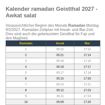
Kalender ramadan Geistthal 2027 -
Awkat salat
Voraussichtlicher Beginn des Monats
Ramadan
Montag
8/2/2027. Ramadan-Zeitplan mit Imsak- und Iftar-Zeit.
Dies sind auch die gebetszeiten Geistthal für Fajr und
den Maghreb.
Ramadan
Imsak
Iftar
1
05:22
17:12
2
05:21
17:14
3
05:19
17:15
4
05:18
17:17
5
05:17
17:18
6
05:15
17:20
7
05:14
17:21
8
05:12
17:23
9
05:11
17:24
10
05:09
17:26