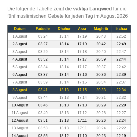
Die folgende Tabelle zeigt die
vaktija Langwied
für die
fünf muslimischen Gebete für jeden Tag im August 2026
Datum
Fadschr
Dhuhur
Assr
Maghrib
Ischaa
1 August
03:24
13:14
17:19
20:43
22:52
2 August
03:27
13:14
17:19
20:42
22:49
3 August
03:29
13:14
17:18
20:40
22:47
4 August
03:32
13:14
17:17
20:39
22:44
5 August
03:34
13:14
17:17
20:37
22:42
6 August
03:37
13:14
17:16
20:36
22:39
7 August
03:39
13:14
17:15
20:34
22:37
8 August
03:41
13:13
17:15
20:33
22:34
9 August
03:44
13:13
17:14
20:31
22:32
10 August
03:46
13:13
17:13
20:29
22:29
11 August
03:49
13:13
17:12
20:28
22:27
12 August
03:51
13:13
17:11
20:26
22:24
13 August
03:53
13:13
17:11
20:24
22:22
14 August
03:55
13:12
17:10
20:23
22:19