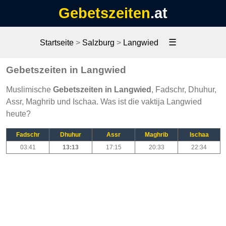
Gebetszeiten
.at
☰
Startseite
>
Salzburg
>
Langwied
Gebetszeiten in Langwied
Muslimische
Gebetszeiten in Langwied
, Fadschr, Dhuhur,
Assr, Maghrib und Ischaa. Was ist die vaktija Langwied
heute?
Fadschr
Dhuhur
Assr
Maghrib
Ischaa
03:41
13:13
17:15
20:33
22:34