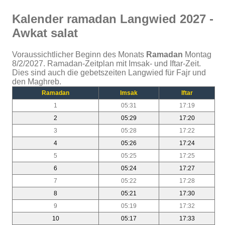
Kalender ramadan Langwied 2027 -
Awkat salat
Voraussichtlicher Beginn des Monats
Ramadan
Montag
8/2/2027. Ramadan-Zeitplan mit Imsak- und Iftar-Zeit.
Dies sind auch die gebetszeiten Langwied für Fajr und
den Maghreb.
Ramadan
Imsak
Iftar
1
05:31
17:19
2
05:29
17:20
3
05:28
17:22
4
05:26
17:24
5
05:25
17:25
6
05:24
17:27
7
05:22
17:28
8
05:21
17:30
9
05:19
17:32
10
05:17
17:33