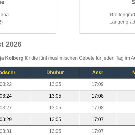
ne
S
enna
Breitengra
2)
Längengrad
t 2026
ija Kolberg
für die fünf muslimischen Gebete für jeden Tag im 
adschr
Dhuhur
Assr
M
03:22
13:05
17:09
03:24
13:05
17:08
03:27
13:05
17:08
03:29
13:05
17:07
03:31
13:05
17:07