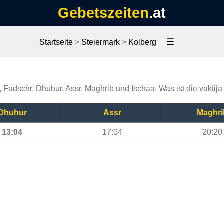
Gebetszeiten
.at
☰
Startseite
>
Steiermark
>
Kolberg
, Fadschr, Dhuhur, Assr, Maghrib und Ischaa. Was ist die vaktij
Dhuhur
Assr
Maghri
13:04
17:04
20:20