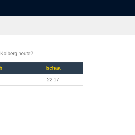
a Kolberg heute?
b
Ischaa
22:17