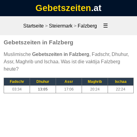
Gebetszeiten
.at
☰
Startseite
>
Steiermark
>
Falzberg
Gebetszeiten in Falzberg
Muslimische
Gebetszeiten in Falzberg
, Fadschr, Dhuhur,
Assr, Maghrib und Ischaa. Was ist die vaktija Falzberg
heute?
Fadschr
Dhuhur
Assr
Maghrib
Ischaa
03:34
13:05
17:06
20:24
22:24