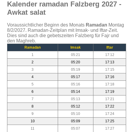
Kalender ramadan Falzberg 2027 -
Awkat salat
Voraussichtlicher Beginn des Monats
Ramadan
Montag
8/2/2027. Ramadan-Zeitplan mit Imsak- und Iftar-Zeit.
Dies sind auch die gebetszeiten Falzberg für Fajr und
den Maghreb.
Ramadan
Imsak
Iftar
1
05:21
17:12
2
05:20
17:13
3
05:19
17:15
4
05:17
17:16
5
05:16
17:18
6
05:14
17:19
7
05:13
17:21
8
05:12
17:22
9
05:10
17:24
10
05:09
17:25
11
05:07
17:27