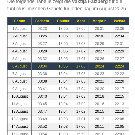
Die folgende Tabelle zeigt die
vaktija Falzberg
für die
fünf muslimischen Gebete für jeden Tag im August 2026
Datum
Fadschr
Dhuhur
Assr
Maghrib
Ischaa
1 August
03:23
13:05
17:09
20:31
22:36
2 August
03:25
13:05
17:08
20:30
22:34
3 August
03:27
13:05
17:08
20:29
22:31
4 August
03:29
13:05
17:07
20:27
22:29
5 August
03:32
13:05
17:07
20:26
22:27
6 August
03:34
13:05
17:06
20:24
22:24
7 August
03:36
13:04
17:05
20:23
22:22
8 August
03:38
13:04
17:05
20:21
22:20
9 August
03:41
13:04
17:04
20:20
22:17
10 August
03:43
13:04
17:03
20:18
22:15
11 August
03:45
13:04
17:02
20:16
22:13
12 August
03:47
13:04
17:02
20:15
22:10
13 August
03:49
13:03
17:01
20:13
22:08
14 August
03:52
13:03
17:00
20:11
22:05
15 August
03:54
13:03
16:59
20:10
22:03