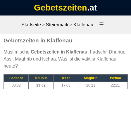
Gebetszeiten
.at
☰
Startseite
>
Steiermark
>
Klaffenau
Gebetszeiten in Klaffenau
Muslimische
Gebetszeiten in Klaffenau
, Fadschr, Dhuhur,
Assr, Maghrib und Ischaa. Was ist die vaktija Klaffenau
heute?
Fadschr
Dhuhur
Assr
Maghrib
Ischaa
03:32
13:02
17:03
20:21
22:21