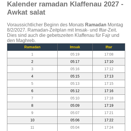
Kalender ramadan Klaffenau 2027 -
Awkat salat
Voraussichtlicher Beginn des Monats
Ramadan
Montag
8/2/2027. Ramadan-Zeitplan mit Imsak- und Iftar-Zeit.
Dies sind auch die gebetszeiten Klaffenau für Fajr und
den Maghreb.
Ramadan
Imsak
Iftar
1
05:19
17:08
2
05:17
17:10
3
05:16
17:12
4
05:15
17:13
5
05:13
17:15
6
05:12
17:16
7
05:10
17:18
8
05:09
17:19
9
05:07
17:21
10
05:06
17:22
11
05:04
17:24