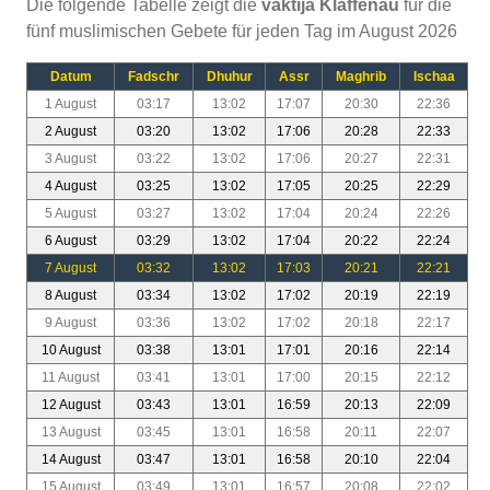
Die folgende Tabelle zeigt die
vaktija Klaffenau
für die
fünf muslimischen Gebete für jeden Tag im August 2026
Datum
Fadschr
Dhuhur
Assr
Maghrib
Ischaa
1 August
03:17
13:02
17:07
20:30
22:36
2 August
03:20
13:02
17:06
20:28
22:33
3 August
03:22
13:02
17:06
20:27
22:31
4 August
03:25
13:02
17:05
20:25
22:29
5 August
03:27
13:02
17:04
20:24
22:26
6 August
03:29
13:02
17:04
20:22
22:24
7 August
03:32
13:02
17:03
20:21
22:21
8 August
03:34
13:02
17:02
20:19
22:19
9 August
03:36
13:02
17:02
20:18
22:17
10 August
03:38
13:01
17:01
20:16
22:14
11 August
03:41
13:01
17:00
20:15
22:12
12 August
03:43
13:01
16:59
20:13
22:09
13 August
03:45
13:01
16:58
20:11
22:07
14 August
03:47
13:01
16:58
20:10
22:04
15 August
03:49
13:01
16:57
20:08
22:02